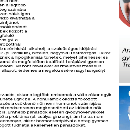
kémia nem
en a legtöbb
teg számára
zen náluk igen
ező kiválthatja a
zintjének
 csökkenését.
bbek között a
felelő
ás (pl. a
rozottnál
 szénhidrát, alkohol), a szélsőséges időjárási
k (pl. kánikula), hirtelen, nagyfokú testmozgás. Ekkor
znek a hipoglikémiás tünetek, melyet pihenéssel és
orral és megfelelően beállított terápiával gyorsan
vosolni. Viszont mivel akár eszméletvesztéssel is
z állapot, érdemes a megelőzésére nagy hangsúlyt
!
zzadás, akkor a legtöbb embernek a változókor egyik
tünete ugrik be. A hőhullámok okozta fokozott
kezés a csökkenő női nemi hormonok számlájára
ami rendszeresen megkeserítheti az idősebb nők
it is. Enyhébb panaszok esetén gyógynövényekkel
ő a probléma (pl. zsálya, ginzeng), ám ha ez nem
redményre, akkor hormonterápiával a beteg gyorsan
gött tudhatja a kellemetlen panaszokat.