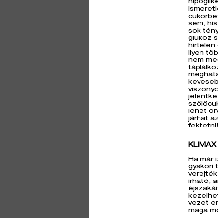
hipogli
ismeretl
cukorbe
sem, his
sok tény
glükóz s
hirtelen
Ilyen tö
nem meg
táplálkoz
meghatá
kevesebb
viszonyo
jelentke
szőlőcuk
lehet or
járhat a
fektetni
KLIMAX
Ha már i
gyakori 
verejté
írható, 
éjszaká
kezelhet
vezet e
maga mö