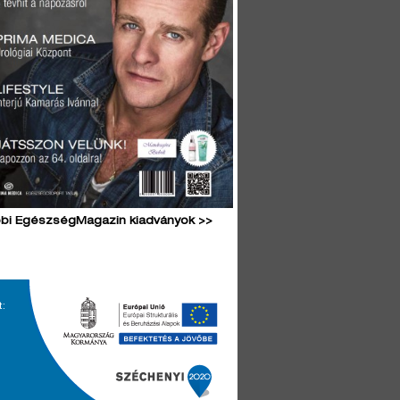
bi EgészségMagazin kiadványok >>
t: