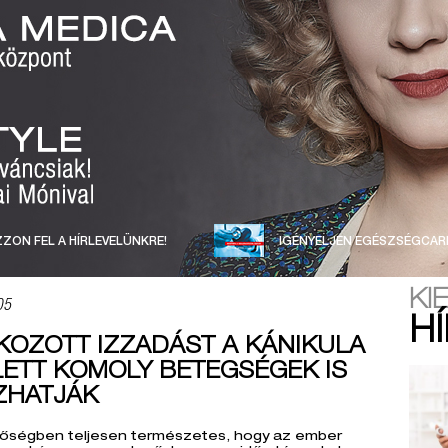
ZON FEL A HÍRLEVELÜNKRE!
IGÉNYELJEN EGÉSZSÉGCAR
KI
05
H
KOZOTT IZZADÁST A KÁNIKULA
ETT KOMOLY BETEGSÉGEK IS
ZHATJÁK
 hőségben teljesen természetes, hogy az ember