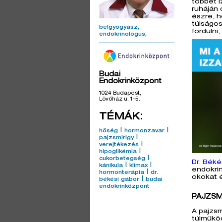
többet i
ruháján 
észre, h
túlságo
belgyógyász
fordulni
endokrinológus
Budai
Endokrinközpont
1024 Budapest,
Lövőház u. 1-5.
TÉMÁK:
|
|
hőség
hormonzavar
|
pajzsmirigy
|
verejtékezés
|
hipoglikémia
|
cukorbetegség
Dr. Béké
|
|
kánikula
klimax
endokrin
|
hormonterápia
dr.
okokat é
|
békési gábor
budai
endokrinközpont
PAJZSM
A pajzsm
túlműkö