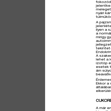
fokozód
jelentke
meleget 
nyári ká
túlműkö
A pajzsm
jelenlét
ilyen a 
a normál
mirigy g
autoimm
jellegz
tekintet
Endokrin
A szake
lehet a
izotóp é
esetek 
ám súly
beavatko
Érdemes 
Ekkor a 
általába
elkerülé
CUKOR
A már em