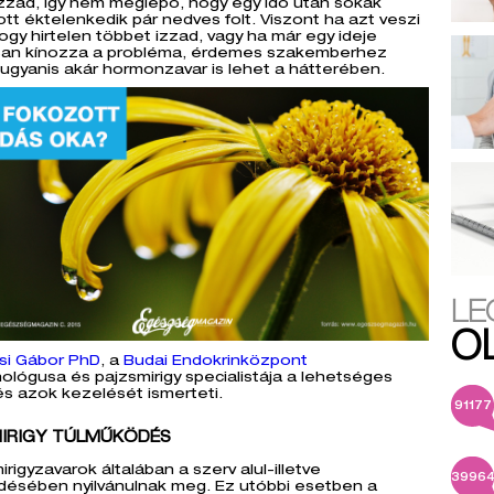
zzad, így nem meglepő, hogy egy idő után sokak
ott éktelenkedik pár nedves folt. Viszont ha azt veszi
ogy hirtelen többet izzad, vagy ha már egy ideje
san kínozza a probléma, érdemes szakemberhez
, ugyanis akár hormonzavar is lehet a hátterében.
LE
O
si Gábor PhD
, a
Budai Endokrinközpont
ológusa és pajzsmirigy specialistája a lehetséges
s azok kezelését ismerteti.
91177
IRIGY TÚLMŰKÖDÉS
irigyzavarok általában a szerv alul-illetve
3996
désében nyilvánulnak meg. Ez utóbbi esetben a