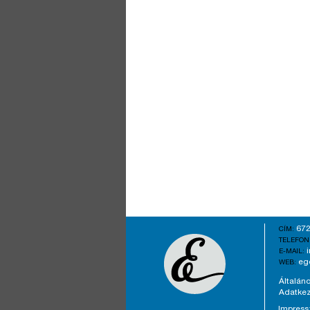
672
CÍM:
TELEFON
E-MAIL:
eg
WEB:
Általáno
Adatkez
Impres