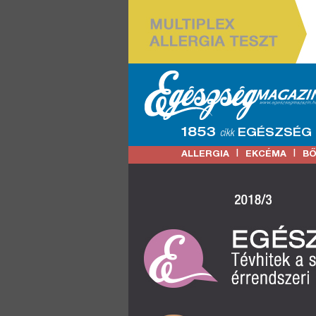
1853
EGÉSZSÉG
cikk
|
|
ALLERGIA
EKCÉMA
B