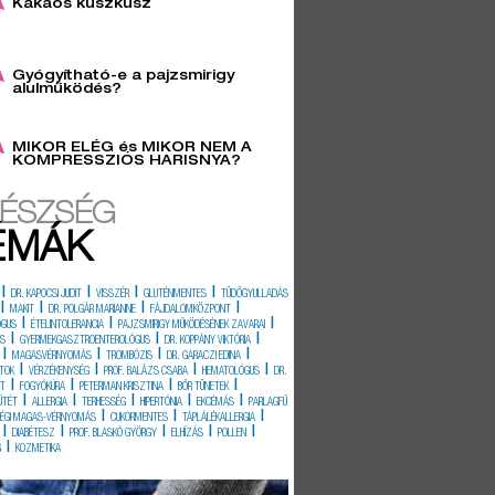
Kakaós kuszkusz
6
Gyógyítható-e a pajzsmirigy
alulműködés?
3
MIKOR ELÉG és MIKOR NEM A
KOMPRESSZIÓS HARISNYA?
ÉSZSÉG
ÉMÁK
|
|
|
|
DR. KAPOCSI JUDIT
VISSZÉR
GLUTÉNMENTES
TÜDŐGYULLADÁS
|
|
|
|
MAKIT
DR. POLGÁR MARIANNE
FÁJDALOMKÖZPONT
|
|
|
ÓGUS
ÉTELINTOLERANCIA
PAJZSMIRIGY MŰKÖDÉSÉNEK ZAVARAI
|
|
|
ÉS
GYERMEKGASZTROENTEROLÓGUS
DR. KOPPÁNY VIKTÓRIA
|
|
|
|
MAGASVÉRNYOMÁS
TROMBÓZIS
DR. GARACZI EDINA
|
|
|
|
TOK
VÉRZÉKENYSÉG
PROF. BALÁZS CSABA
HEMATOLÓGUS
DR.
|
|
|
|
IT
FOGYÓKÚRA
PETERMAN KRISZTINA
BŐR TÜNETEK
|
|
|
|
|
ŰTÉT
ALLERGIA
TERHESSÉG
HIPERTÓNIA
EKCÉMÁS
PARLAGFŰ
|
|
|
SÉGI MAGAS-VÉRNYOMÁS
CUKORMENTES
TÁPLÁLÉKALLERGIA
|
|
|
|
|
DIABÉTESZ
PROF. BLASKÓ GYÖRGY
ELHÍZÁS
POLLEN
|
G
KOZMETIKA