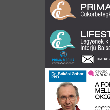
IRATKOZ
CIKKEK
Dr. Békési Gábor
2016.07.
PhD.
A FO
MELL
OKO
A nyári