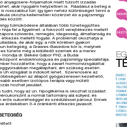
ó anyagcsere-folyamatok miatt túlzott izzadás
zhet, akár nyugalmi helyzetben is. Ráadásul a beteg a
is rosszabbul tűri, így igen nehéz különbséget tenni a
2464
nikula okozta kellemetlen közérzet és a pajzsmirigy
dés között.
irigy túlműködésre általában több tünetegyüttes
e hívja fel a figyelmet: a fokozott verejtékezés mellett
2427
szapora szívverés, remegés, idegesség, álmatlanság és
 étkezés melletti fogyás. A problémát okozhatja a
yulladása, de akár egy, a nők körében gyakori
un betegség, a Grawes-Basedow kór is, melynek
etes tünete még a kidülledő szemek és a merev
EG
- mondja dr. Békési Gábor PhD, a Budai
központ endokrinológusa és pajzsmirigy specialistája.
T
mber hozzátette, hogy a zavart hormonvizsgálattal
 leggyorsabban megállapítani, ám szükség esetén
s Uh vizsgálat is indokolt lehet. Szerencsére az
ÉRSEBÉSZ
többségében az állapot gyógyszeresen kezelhető,
|
STROKE
osabb esetben izotópos terápia vagy műtéti
ALLERGOL
zás hozhat javulást.
TÜSSZÖG
tudni, hogy az ún. hipoglikémia is okozhat izzadást.
VITAMINOK
vércukorszint a normál tartomány alá süllyed, és
SZÉNHIDRÁ
PINTÉR JUD
n erős cukoréhséggel és szédüléssel párosul. Ennek
VISSZÉRM
se érdekében 3-4 óránkénti étkezés javasolt.
|
TERHES
SZÉDÜLÉS
BETEGSÉG
REKEDTSÉ
lített