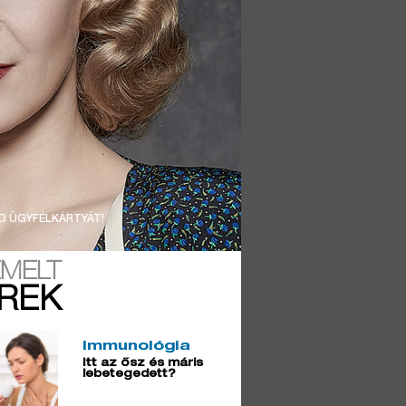
D ÜGYFÉLKÁRTYÁT!
EMELT
ÍREK
Immunológia
Itt az ősz és máris
lebetegedett?