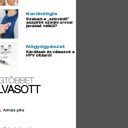
Kardiológia
Szabad-e „szívvédő”
aszpirint szedni orvosi
javaslat nélkül?
Nőgyógyászat
Kérdések és válaszok a
HPV oltásról
GTÖBBET
LVASOTT
Almás pite
4