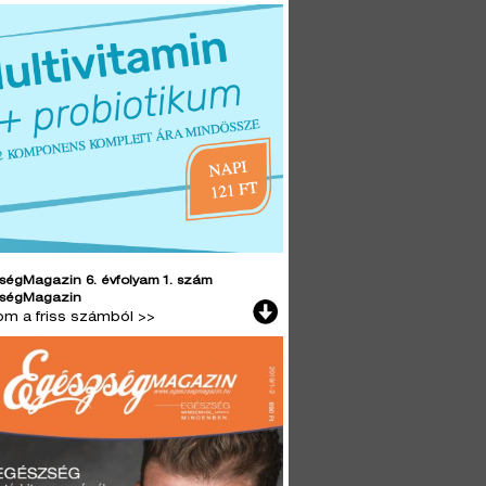
ségMagazin 6. évfolyam 1. szám
ségMagazin
lom a friss számból >>