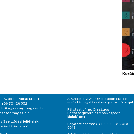
Koráb
1 Szeged, Bárka utca 1
A Széchenyi 2020 keretében európai
uniós támogatással megvalósuló projek
+36 70 428 5521
:
info@egeszsegmagazin.hu
Pályázat címe: Országos
eszsegmagazin.hu
Egészségkoordinációs központ
kialakítása
s Szerződési feltételek
Pályázat száma: GOP 3.3.2-13-2013-
elési tájékoztató
0042
szum