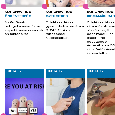
KORONAVÍRUS
KORONAVÍRUS
KORONAVÍRUS
ÖNKÉNTESSÉG
GYERMEKEK
KISMAMÁK, BA
A sürgősségi
Óvintézkedések
Óvintézkedések
betegellátásba és az
gyermekek számára a
várandósok, ki
alapellátásba is várnak
COVID-19 vírus
részére saját
önkénteseket!
fertőzéssel
egészségük és 
kapcsolatban -
csecsemő
egészsége
érdekében a CO
vírus fertőzésse
kapcsolatban -
TUDTA-E?
TUDTA-E?
TUDTA-E?