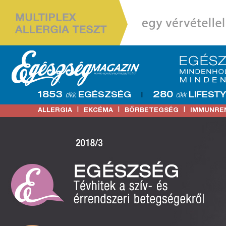
1853
280
EGÉSZSÉG
LIFEST
cikk
|
cikk
|
|
|
ALLERGIA
EKCÉMA
BŐRBETEGSÉG
IMMUNRE