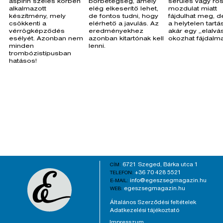
aspirin széles körben
bőrbetegség, amely
sérülés vagy ro
alkalmazott
elég elkeserítő lehet,
mozdulat miatt
készítmény, mely
de fontos tudni, hogy
fájdulhat meg, d
csökkenti a
elérhető a javulás. Az
a helytelen tartá
vérrögképződés
eredményekhez
akár egy „elalvás
esélyét. Azonban nem
azonban kitartónak kell
okozhat fájdalma
minden
lenni.
trombózistípusban
hatásos!
6721 Szeged, Bárka utca 1
CÍM:
+36 70 428 5521
TELEFON:
info@egeszsegmagazin.hu
E-MAIL:
egeszsegmagazin.hu
WEB:
Általános Szerződési feltételek
Adatkezelési tájékoztató
Impresszum