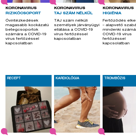
KORONAVÍRUS
KORONAVÍRUS
KORONAVÍRUS
RIZIKÓCSOPORT
TAJ SZÁM NÉLKÜL
HIGIÉNIA
Óvintézkedések
TAJ szám nélküli
Fertőződés elke
magasabb kockázatú
személyek járványügyi
– alapvető szab
betegcsoportok
ellátása a COVID-19
mindenki számá
számára a COVID-19
vírus fertőzéssel
COVID-19 vírus
vírus fertőzéssel
kapcsolatban
fertőzéssel
kapcsolatban
kapcsolatban
RECEPT
KARDIOLÓGIA
TROMBÓZIS