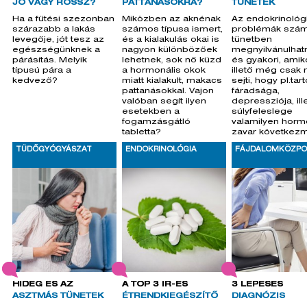
JÓ VAGY ROSSZ?
PATTANÁSOKRA?
TÜNETEK
Ha a fűtési szezonban
Miközben az aknénak
Az endokrinológi
szárazabb a lakás
számos típusa ismert,
problémák szám
levegője, jót tesz az
és a kialakulás okai is
tünetben
egészségünknek a
nagyon különbözőek
megnyilvánulhat
párásítás. Melyik
lehetnek, sok nő küzd
és gyakori, amik
típusú pára a
a hormonális okok
illető még csak 
kedvező?
miatt kialakult, makacs
sejti, hogy pl.tar
pattanásokkal. Vajon
fáradsága,
valóban segít ilyen
depressziója, ill
esetekben a
súlyfeleslege
fogamzásgátló
valamilyen horm
tabletta?
zavar következ
TÜDŐGYÓGYÁSZAT
ENDOKRINOLÓGIA
FÁJDALOMKÖZP
HIDEG ÉS AZ
A TOP 3 IR-ES
3 LÉPÉSES
ASZTMÁS TÜNETEK
ÉTRENDKIEGÉSZÍTŐ
DIAGNÓZIS