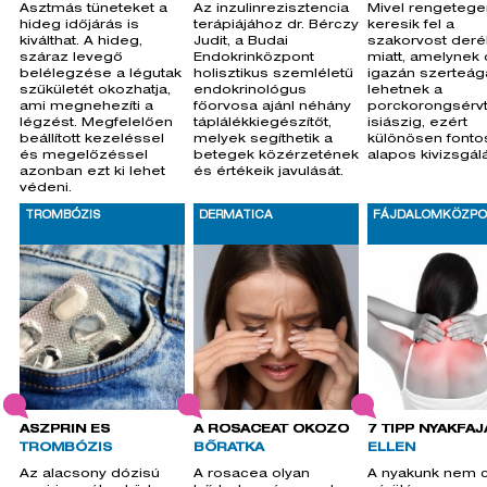
Asztmás tüneteket a
Az inzulinrezisztencia
Mivel rengetege
hideg időjárás is
terápiájához dr. Bérczy
keresik fel a
kiválthat. A hideg,
Judit, a Budai
szakorvost deré
száraz levegő
Endokrinközpont
miatt, amelynek 
belélegzése a légutak
holisztikus szemléletű
igazán szerteá
szűkületét okozhatja,
endokrinológus
lehetnek a
ami megnehezíti a
főorvosa ajánl néhány
porckorongsérvt
légzést. Megfelelően
táplálékkiegészítőt,
isiászig, ezért
beállított kezeléssel
melyek segíthetik a
különösen fonto
és megelőzéssel
betegek közérzetének
alapos kivizsgál
azonban ezt ki lehet
és értékeik javulását.
védeni.
TROMBÓZIS
DERMATICA
FÁJDALOMKÖZP
ASZPRIN ÉS
A ROSACEÁT OKOZÓ
7 TIPP NYAKFÁJ
TROMBÓZIS
BŐRATKA
ELLEN
Az alacsony dózisú
A rosacea olyan
A nyakunk nem 