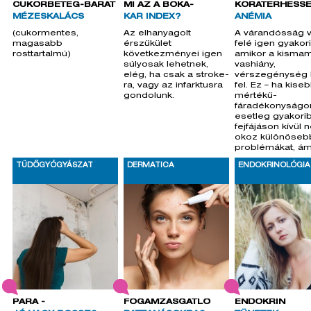
CUKORBETEG-BARÁT
MI AZ A BOKA-
KORATERHESSÉ
MÉZESKALÁCS
KAR INDEX?
ANÉMIA
(cukormentes,
Az elhanyagolt
A várandósság 
magasabb
érszűkület
felé igen gyakori
rosttartalmú)
következményei igen
amikor a kisma
súlyosak lehetnek,
vashiány,
elég, ha csak a stroke-
vérszegénység 
ra, vagy az infarktusra
fel. Ez – ha kise
gondolunk.
mértékű-
fáradékonyságo
esetleg gyakori
fejfájáson kívül
okoz különöseb
problémákat, ám
már a terhessé
TÜDŐGYÓGYÁSZAT
DERMATICA
ENDOKRINOLÓGIA
elején d
PÁRA -
FOGAMZÁSGÁTLÓ
ENDOKRIN