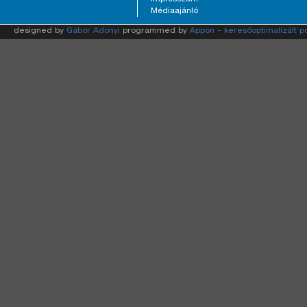
Médiaajánló
designed by
Gábor Adonyi
programmed by
Appon - keresőoptimalizált p