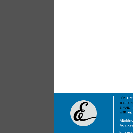
672
CÍM:
TELEFON
E-MAIL:
eg
WEB:
Általáno
Adatkez
Impres