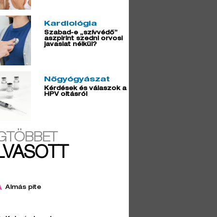
Kardiológia
Szabad-e „szívvédő”
aszpirint szedni orvosi
javaslat nélkül?
Nőgyógyászat
Kérdések és válaszok a
HPV oltásról
GTÖBBET
LVASOTT
Almás pite
4