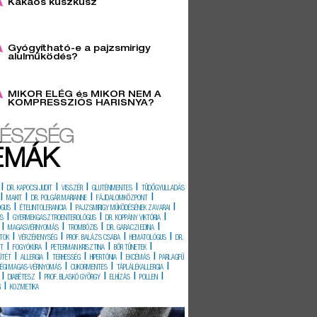
Kakaós kuszkusz
6
Gyógyítható-e a pajzsmirigy
alulműködés?
3
MIKOR ELÉG és MIKOR NEM A
KOMPRESSZIÓS HARISNYA?
ÉSZSÉG
ÉMÁK
|
|
|
|
DR. KAPOCSI JUDIT
VISSZÉR
GLUTÉNMENTES
TÜDŐGYULLADÁS
|
|
|
|
MAKIT
DR. POLGÁR MARIANNE
FÁJDALOMKÖZPONT
|
|
|
ÓGUS
ÉTELINTOLERANCIA
PAJZSMIRIGY MŰKÖDÉSÉNEK ZAVARAI
|
|
|
ÉS
GYERMEKGASZTROENTEROLÓGUS
DR. KOPPÁNY VIKTÓRIA
|
|
|
|
MAGASVÉRNYOMÁS
TROMBÓZIS
DR. GARACZI EDINA
|
|
|
|
TOK
VÉRZÉKENYSÉG
PROF. BALÁZS CSABA
HEMATOLÓGUS
DR.
|
|
|
|
IT
FOGYÓKÚRA
PETERMAN KRISZTINA
BŐR TÜNETEK
|
|
|
|
|
ŰTÉT
ALLERGIA
TERHESSÉG
HIPERTÓNIA
EKCÉMÁS
PARLAGFŰ
|
|
|
SÉGI MAGAS-VÉRNYOMÁS
CUKORMENTES
TÁPLÁLÉKALLERGIA
|
|
|
|
|
DIABÉTESZ
PROF. BLASKÓ GYÖRGY
ELHÍZÁS
POLLEN
|
G
KOZMETIKA