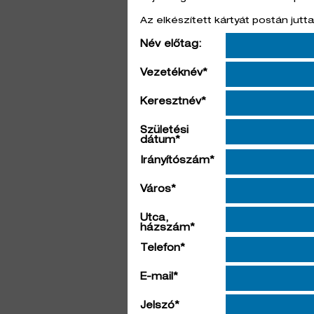
Az elkészített kártyát postán jutt
Név előtag:
Vezetéknév*
Keresztnév*
Születési
dátum*
Irányítószám*
Város*
Utca,
házszám*
Telefon*
E-mail*
Jelszó*