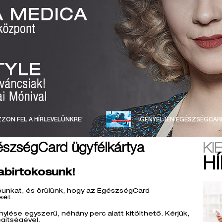
ZON FEL A HÍRLEVELÜNKRE!
IGÉNYELJEN EGÉSZSÉGCAR
észségCard ügyfélkártya
KI
H
abirtokosunk!
punkat, és örülünk, hogy az EgészségCard
sét.
ylése egyszerű, néhány perc alatt kitölthető. Kérjük,
egítségével.