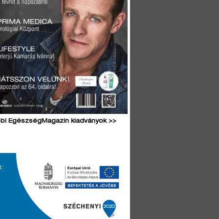
bi EgészségMagazin kiadványok >>
t: