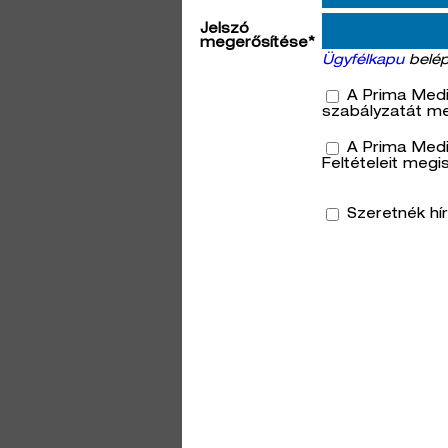
Jelszó
megerősítése*
Ügyfélkapu
belép
A Prima Medi
szabályzatát m
A Prima Med
Feltételeit meg
Szeretnék hír