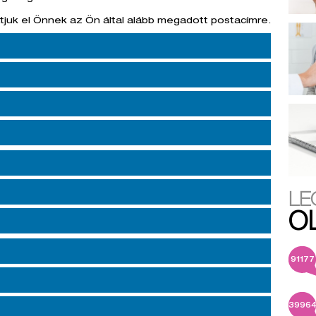
atjuk el Önnek az Ön által alább megadott postacímre.
LE
O
91177
3996