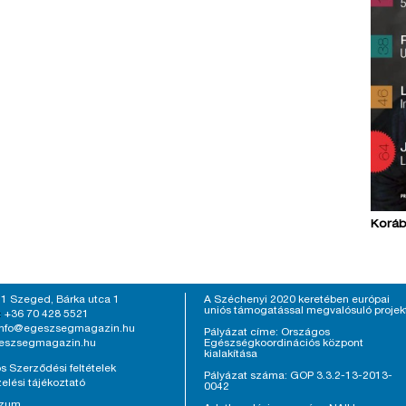
Koráb
1 Szeged, Bárka utca 1
A Széchenyi 2020 keretében európai
uniós támogatással megvalósuló projek
+36 70 428 5521
:
info@egeszsegmagazin.hu
Pályázat címe: Országos
eszsegmagazin.hu
Egészségkoordinációs központ
kialakítása
s Szerződési feltételek
Pályázat száma: GOP 3.3.2-13-2013-
elési tájékoztató
0042
szum