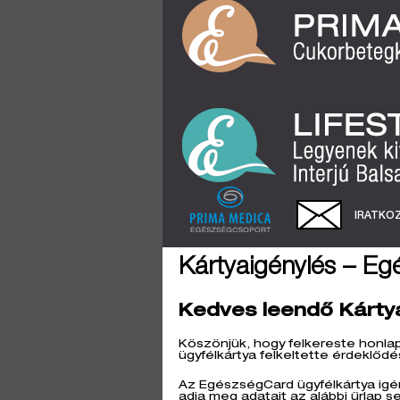
IRATKOZ
Kártyaigénylés – Eg
Kedves leendő Kárty
Köszönjük, hogy felkereste honla
ügyfélkártya felkeltette érdeklődé
Az EgészségCard ügyfélkártya igén
adja meg adatait az alábbi űrlap s