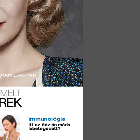
D ÜGYFÉLKÁRTYÁT!
EMELT
ÍREK
Immunológia
Itt az ősz és máris
lebetegedett?