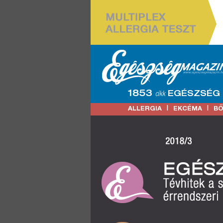
1853
EGÉSZSÉG
cikk
|
|
ALLERGIA
EKCÉMA
B