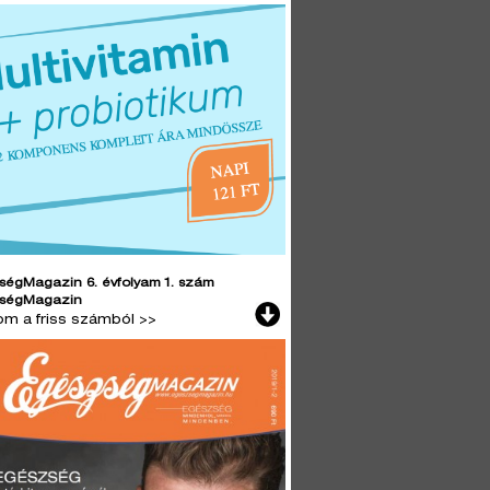
ségMagazin 6. évfolyam 1. szám
ségMagazin
lom a friss számból >>