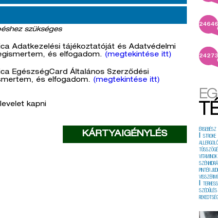
2464
éshez szükséges
ca Adatkezelési tájékoztatóját és Adatvédelmi
egismertem, és elfogadom.
(megtekintése itt)
2427
ica EgészségCard Általános Szerződési
ismertem, és elfogadom.
(megtekintése itt)
EG
levelet kapni
T
ÉRSEBÉSZ
|
STROKE
ALLERGOL
TÜSSZÖG
VITAMINOK
SZÉNHIDRÁ
PINTÉR JUD
VISSZÉRM
|
TERHES
SZÉDÜLÉS
REKEDTSÉ