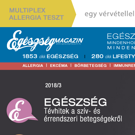
1853
280
EGÉSZSÉG
LIFEST
cikk
|
cikk
|
|
|
ALLERGIA
EKCÉMA
BŐRBETEGSÉG
IMMUNRE