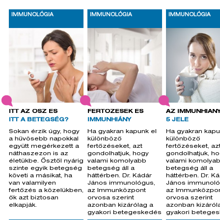
IMMUNOLÓGIA
IMMUNOLÓGIA
IMMUNOLÓGIA
ITT AZ ŐSZ ÉS
FERTŐZÉSEK ÉS
AZ IMMUNHIÁN
ITT A BETEGSÉG?
IMMUNHIÁNY
5 JELE
Sokan érzik úgy, hogy
Ha gyakran kapunk el
Ha gyakran kapu
a hűvösebb napokkal
különböző
különböző
együtt megérkezett a
fertőzéseket, azt
fertőzéseket, az
náthaszezon is az
gondolhatjuk, hogy
gondolhatjuk, h
életükbe. Ősztől nyárig
valami komolyabb
valami komolya
szinte egyik betegség
betegség áll a
betegség áll a
követi a másikat, ha
háttérben. Dr. Kádár
háttérben. Dr. K
van valamilyen
János immunológus,
János immunoló
fertőzés a közelükben,
az Immunközpont
az Immunközpo
ők azt biztosan
orvosa szerint
orvosa szerint
elkapják.
azonban kizárólag a
azonban kizáról
gyakori betegeskedés
gyakori betege