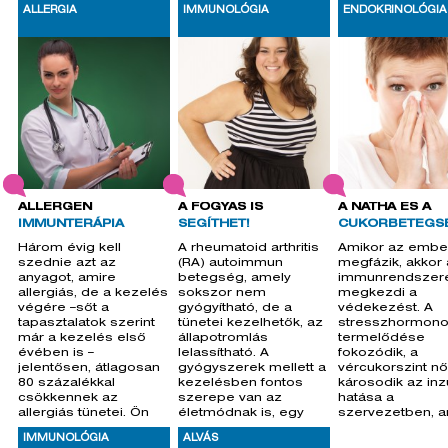
alapján nem lehet
alapján nem leh
ALLERGIA
IMMUNOLÓGIA
ENDOKRINOLÓGIA
ALLERGÉN
A FOGYÁS IS
A NÁTHA ÉS A
IMMUNTERÁPIA
SEGÍTHET!
CUKORBETEGS
Három évig kell
A rheumatoid arthritis
Amikor az embe
szednie azt az
(RA) autoimmun
megfázik, akkor
anyagot, amire
betegség, amely
immunrendszer
allergiás, de a kezelés
sokszor nem
megkezdi a
végére –sőt a
gyógyítható, de a
védekezést. A
tapasztalatok szerint
tünetei kezelhetők, az
stresszhormon
már a kezelés első
állapotromlás
termelődése
évében is –
lelassítható. A
fokozódik, a
jelentősen, átlagosan
gyógyszerek mellett a
vércukorszint nő
80 százalékkal
kezelésben fontos
károsodik az inz
csökkennek az
szerepe van az
hatása a
allergiás tünetei. Ön
életmódnak is, egy
szervezetben, a
bevállalná?
friss kutatás szeri
is eredményezi,
IMMUNOLÓGIA
ALVÁS
a cukorbetegek 