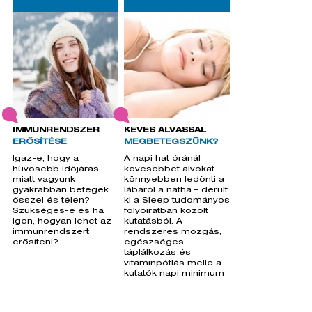
k
IMMUNRENDSZER
KEVÉS ALVÁSSAL
ERŐSÍTÉSE
MEGBETEGSZÜNK?
Igaz-e, hogy a
A napi hat óránál
hűvösebb időjárás
kevesebbet alvókat
miatt vagyunk
könnyebben ledönti a
gyakrabban betegek
lábáról a nátha – derült
ősszel és télen?
ki a Sleep tudományos
Szükséges-e és ha
folyóiratban közölt
igen, hogyan lehet az
kutatásból. A
immunrendszert
rendszeres mozgás,
erősíteni?
egészséges
táplálkozás és
vitaminpótlás mellé a
kutatók napi minimum
hét