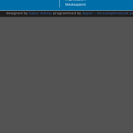
Médiaajánló
designed by
Gábor Adonyi
programmed by
Appon - keresőoptimalizált p