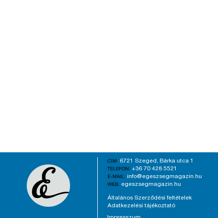
6721 Szeged, Bárka utca 1
CÍM:
+36 70 428 5521
TELEFON:
info@egeszsegmagazin.hu
E-MAIL:
egeszsegmagazin.hu
WEB:
Általános Szerződési feltételek
Adatkezelési tájékoztató
Impresszum