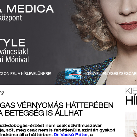
ZON FEL A HÍRLEVELÜNKRE!
IGÉNYELJEN EGÉSZSÉGCAR
KI
19
H
AGAS VÉRNYOMÁS HÁTTERÉBEN
A BETEGSÉG IS ÁLLHAT
 szívdobogás-érzést nem csak szívritmuszavar
a, sőt, még csak nem is feltétlenül a szintén gyakori
indróma áll a háttérben.
Dr. Vaskó Péter
, a