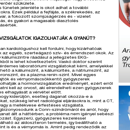
erőér szűkülete.
 tünetek jelenléte is okot adhat a további
tokra. Ezek például a fejfájás, a székrekedés, az
ar, a fokozott szomjúságérzés és - vizelet
tás, és gyakori a magasabb diasztolés
ásérték.
 VIZSGÁLATOK IGAZOLHATJÁK A GYANÚT?
an kardiológushoz kell fordulni, hogy kizárhatóak
 az egyéb, szerteágazó szív- és érrendszeri okok. Az
 káliumszintre ráadásul a jellegzetes EKG-
kből is lehet következtetni. Vaskó doktor szerint
 érdemes laboratóriumi vizsgálatokat kérni, amelyekkel
zhető a káliumszint, a káliumürítés, a nátriumszint, az
ronszint, és a plazma renin-szint. Mivel egyes
hajtók és vérnyomáscsökkentő gyógyszerek
olhatják a hormonvizsgálatok eredményét, ezért erről
atni kell az orvost, aki elrendelheti ezen gyógyszerek
es elhagyását a vérvétel előtt.
ogy kiderüljön, esetleg daganat okozza-e a
at, szükség lehet radiológiai eljárásokra is, mint a CT,
vagy a mellékvese érfestéses vizsgálata.
gbizonyosodunk a Conn-szindrómáról és arról, hogy
nat állt a háttérben, a probléma nem igényel sebészi
ozást. Egyszerű, gyógyszeres kezeléssel
álható az aldoszteron termelés, így beállítható a
int is és a vérnyomás is. Amint pedig rendeződik az