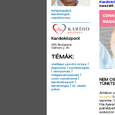
Kardiok
beszélt.
belgyógyász
kardiológus
repülőorvos
Kardioközpont
1015 Budapest,
Ostrom u. 16.
TÉMÁK:
|
mellkasi szorító érzés
|
légszomj
szívdobogás
|
|
vérnyomás
|
magasvérnyomás
|
conn-szindróma
NEM CS
|
kardioközpont
TÜNET
|
kardiológia
dr. vaskó
péter
Amikor v
érzést
t
vennie, 
Ha ilyes
pánikbet
sokszor 