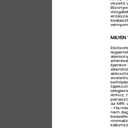
vezető v
Bizonyos
vizsgála
érzészav
kiválasz
vérnyom
MILYEN
Elsősorb
legyenek
alacsony
eltérése
ilyenkor
ellenőri
aldoszte
vizelet
befolyás
tájékozt
ideiglen
Ahhoz, h
panaszok
az MRI, 
- Ha me
nem daga
beavatk
normaliz
káliumsz