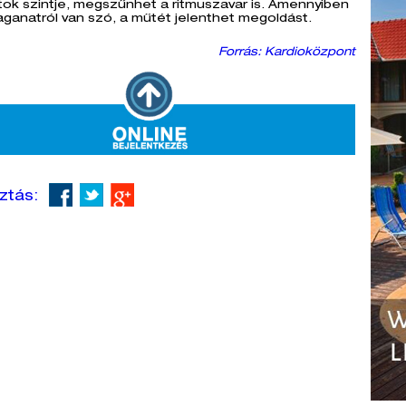
itok szintje, megszűnhet a ritmuszavar is. Amennyiben
ganatról van szó, a műtét jelenthet megoldást.
Forrás: Kardioközpont
ztás: