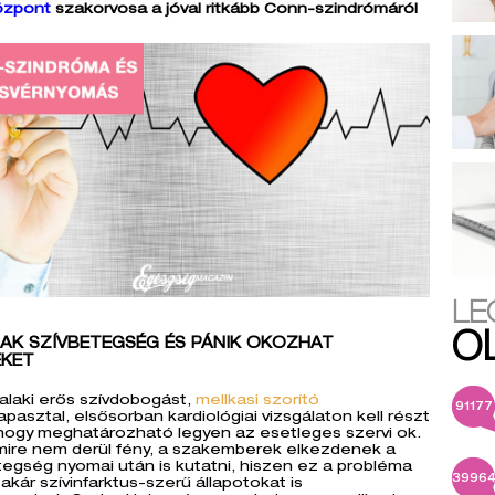
özpont
szakorvosa a jóval ritkább Conn-szindrómáról
LE
O
AK SZÍVBETEGSÉG ÉS PÁNIK OKOZHAT
EKET
alaki erős szívdobogást,
mellkasi szorító
91177
apasztal, elsősorban kardiológiai vizsgálaton kell részt
hogy meghatározható legyen az esetleges szervi ok.
mire nem derül fény, a szakemberek elkezdenek a
egség nyomai után is kutatni, hiszen ez a probléma
3996
akár szívinfarktus-szerű állapotokat is