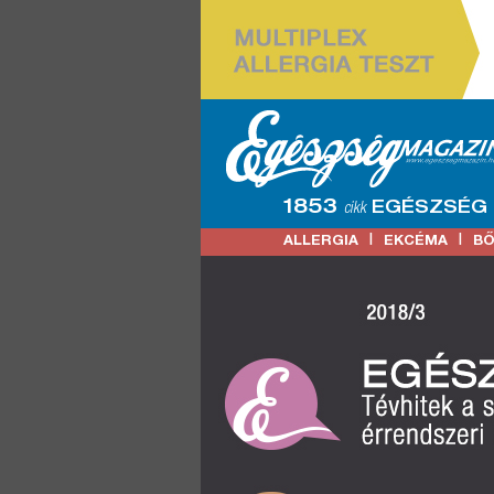
1853
EGÉSZSÉG
cikk
|
|
ALLERGIA
EKCÉMA
B