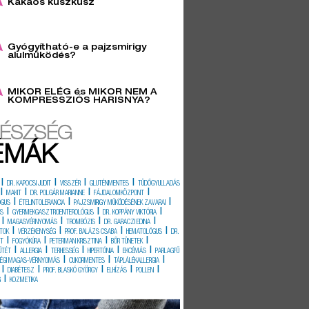
Kakaós kuszkusz
6
Gyógyítható-e a pajzsmirigy
alulműködés?
3
MIKOR ELÉG és MIKOR NEM A
KOMPRESSZIÓS HARISNYA?
ÉSZSÉG
ÉMÁK
|
|
|
|
DR. KAPOCSI JUDIT
VISSZÉR
GLUTÉNMENTES
TÜDŐGYULLADÁS
|
|
|
|
MAKIT
DR. POLGÁR MARIANNE
FÁJDALOMKÖZPONT
|
|
|
ÓGUS
ÉTELINTOLERANCIA
PAJZSMIRIGY MŰKÖDÉSÉNEK ZAVARAI
|
|
|
ÉS
GYERMEKGASZTROENTEROLÓGUS
DR. KOPPÁNY VIKTÓRIA
|
|
|
|
MAGASVÉRNYOMÁS
TROMBÓZIS
DR. GARACZI EDINA
|
|
|
|
TOK
VÉRZÉKENYSÉG
PROF. BALÁZS CSABA
HEMATOLÓGUS
DR.
|
|
|
|
IT
FOGYÓKÚRA
PETERMAN KRISZTINA
BŐR TÜNETEK
|
|
|
|
|
ŰTÉT
ALLERGIA
TERHESSÉG
HIPERTÓNIA
EKCÉMÁS
PARLAGFŰ
|
|
|
SÉGI MAGAS-VÉRNYOMÁS
CUKORMENTES
TÁPLÁLÉKALLERGIA
|
|
|
|
|
DIABÉTESZ
PROF. BLASKÓ GYÖRGY
ELHÍZÁS
POLLEN
|
G
KOZMETIKA