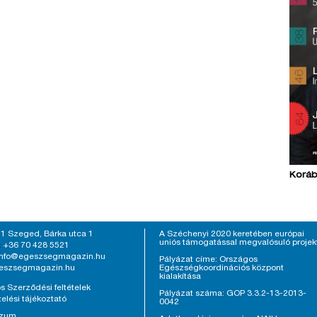
Koráb
1 Szeged, Bárka utca 1
A Széchenyi 2020 keretében európai
uniós támogatással megvalósuló projek
+36 70 428 5521
:
info@egeszsegmagazin.hu
Pályázat címe: Országos
eszsegmagazin.hu
Egészségkoordinációs központ
kialakítása
s Szerződési feltételek
Pályázat száma: GOP 3.3.2-13-2013-
elési tájékoztató
0042
szum