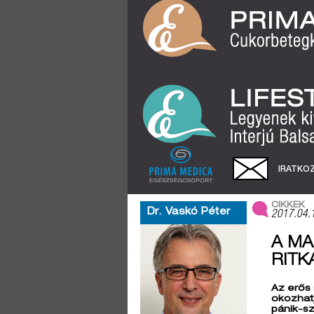
IRATKOZ
CIKKEK
Dr. Vaskó Péter
2017.04.
A M
RITK
Az erős
okozhatj
pánik-sz