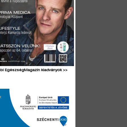
bi EgészségMagazin kiadványok >>
t: