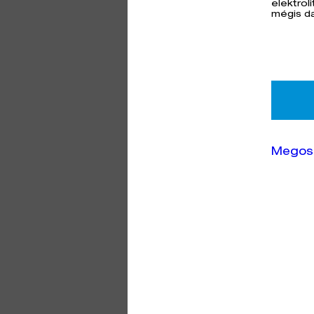
elektrol
mégis da
Megos