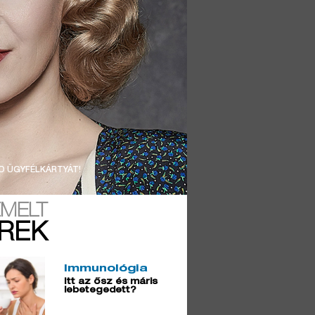
D ÜGYFÉLKÁRTYÁT!
EMELT
ÍREK
Immunológia
Itt az ősz és máris
lebetegedett?