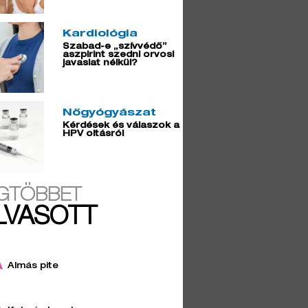
Kardiológia
Szabad-e „szívvédő”
aszpirint szedni orvosi
javaslat nélkül?
Nőgyógyászat
Kérdések és válaszok a
HPV oltásról
GTÖBBET
LVASOTT
Almás pite
4