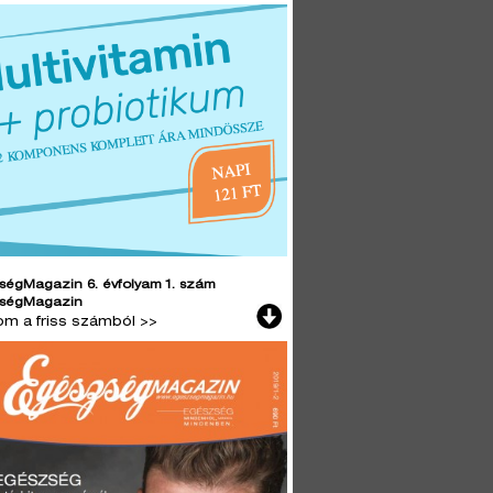
ségMagazin 6. évfolyam 1. szám
ségMagazin
lom a friss számból >>