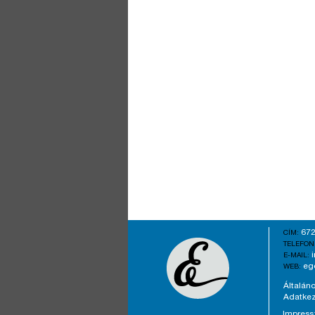
672
CÍM:
TELEFON
E-MAIL:
eg
WEB:
Általáno
Adatkez
Impres