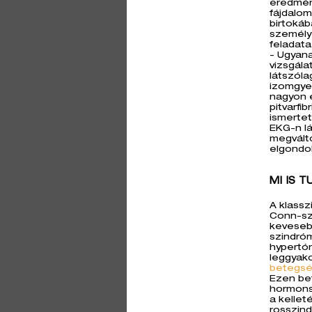
eredmény
fájdalom
birtokáb
személy 
feladata
- Ugyana
vizsgála
látszóla
izomgye
nagyon e
pitvarfi
ismertet
EKG-n lá
megválto
elgondo
MI IS 
A klassz
Conn-sz
keveseb
szindróm
hypertón
leggyak
betegs
Ezen be
hormons
a kellet
rosszind