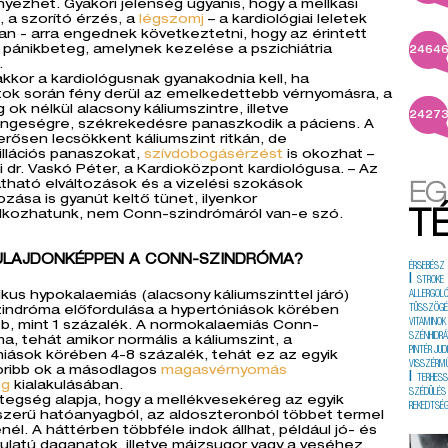
ezhet. Gyakori jelenség ugyanis, hogy a mellkasi
, a szorító érzés, a
légszomj
– a kardiológiai leletek
an - arra engednek következtetni, hogy az érintett
pánikbeteg, amelynek kezelése a pszichiátria
2464
.
kkor a kardiológusnak gyanakodnia kell, ha
tok során fény derül az emelkedettebb vérnyomásra, a
g ok nélkül alacsony káliumszintre, illetve
2427
ngeségre, székrekedésre panaszkodik a páciens. A
rősen lecsökkent káliumszint ritkán, de
brillációs panaszokat,
szívdobogásérzést
is okozhat –
i dr. Vaskó Péter, a Kardioközpont kardiológusa. – Az
tható elváltozások és a vizelési szokások
EG
zása is gyanút keltő tünet, ilyenkor
lkozhatunk, nem Conn-szindrómáról van-e szó.
T
TULAJDONKÉPPEN A CONN-SZINDRÓMA?
ÉRSEBÉSZ
|
STROKE
ikus hypokalaemiás (alacsony káliumszinttel járó)
ALLERGOL
TÜSSZÖG
indróma előfordulása a hypertóniások körében
VITAMINOK
b, mint 1 százalék. A normokalaemiás Conn-
SZÉNHIDRÁ
a, tehát amikor normális a káliumszint, a
PINTÉR JUD
iások körében 4-8 százalék, tehát ez az egyik
VISSZÉRM
oribb ok a másodlagos
magasvérnyomás
|
TERHES
ég
kialakulásában.
SZÉDÜLÉS
tegség alapja, hogy a mellékvesekéreg az egyik
REKEDTSÉ
zerű hatóanyagból, az aldoszteronból többet termel
énél. A háttérben többféle indok állhat, például jó- és
ulatú daganatok, illetve májzsugor vagy a veséhez