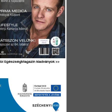
bi EgészségMagazin kiadványok >>
t: