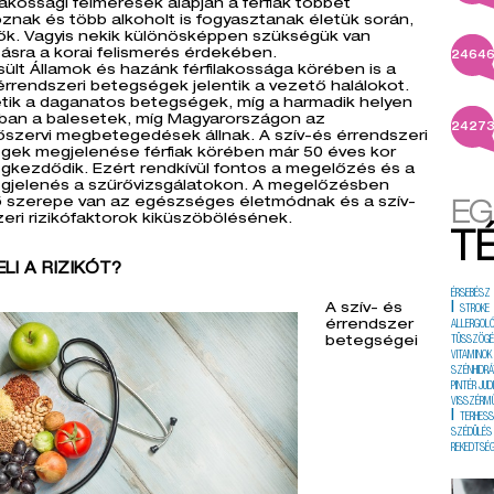
akossági felmérések alapján a férfiak többet
nak és több alkoholt is fogyasztanak életük során,
nők. Vagyis nekik különösképpen szükségük van
sra a korai felismerés érdekében.
2464
ült Államok és hazánk férfilakossága körében is a
érrendszeri betegségek jelentik a vezető halálokot.
etik a daganatos betegségek, míg a harmadik helyen
ban a balesetek, míg Magyarországon az
2427
szervi megbetegedések állnak. A szív-és érrendszeri
gek megjelenése férfiak körében már 50 éves kor
gkezdődik. Ezért rendkívül fontos a megelőzés és a
egjelenés a szűrővizsgálatokon. A megelőzésben
ő szerepe van az egészséges életmódnak és a szív-
EG
eri rizikófaktorok kiküszöbölésének.
T
LI A RIZIKÓT?
ÉRSEBÉSZ
|
A szív- és
STROKE
érrendszer
ALLERGOL
betegségei
TÜSSZÖG
VITAMINOK
SZÉNHIDRÁ
PINTÉR JUD
VISSZÉRM
|
TERHES
SZÉDÜLÉS
REKEDTSÉ