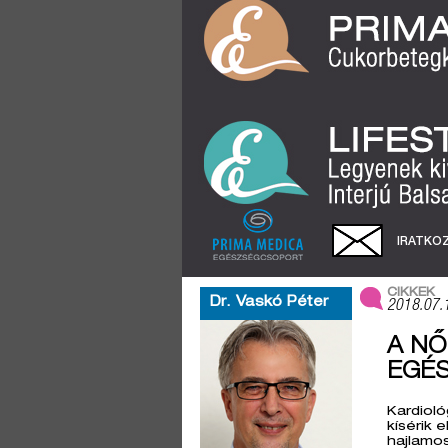
IRATKOZ
CIKKEK
Dr. Vaskó Péter
2018.07.
A NŐ
EGÉ
Kardioló
kísérik 
hajlamos