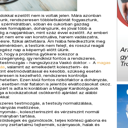
okkal ezelőtt nem is voltak jelen. Mára azonban
tunk, rendszeresen többletkalóriát fogyasztunk,
l szénhidrátban, sóban és cukorban gazdag
lek formájában, dohányzunk, és jóval több a
ég a napjainkban, mint száz évvel ezelőtt. Az emberi
et nem erre van konstruálva, hanem vadászatra,
sre, fizikai aktivitásra. Ám hiába feledkeztünk meg
 elménkben, a testünk nem felejt, és rosszul reagál
 egész nap a képernyő előtt ülünk.
ó, hogy a probléma gyökere sokszor a
zegénység, így rendkívül fontos a rendszeres,
 testmozgás – hangsúlyozza Vaskó doktor. - A
magas
ás
, valamint az emelkedett koleszterin- és
zint életmódváltással és később, szükség esetén
resen is kezelhető, rendszeres kontrollja
etetlen. Ezen kívül fontos rizikófaktor a dohányzás,
 esetben már fiatalon is jelentős elváltozásokat okoz.
ért is adta ki korábban a Magyar Kardiológusok
a a kockázatokat csökkentő ajánlást az alábbi
okkal:
szeres testmozgás, a testsúly normalizálása,
hányzás mellőzése,
rnyomás-, koleszterinszint és vérzsírszint normál
ományban tartása,
s zöldségek és gyümölcsök, teljes kiőrlésű gabona és
sony zsírtartalmú tejtermék, szárnyasok, halak és