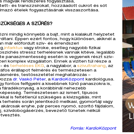
os magvak rendszeres fogyasztása,
ített- és transzzsírokat, hozzáadott cukrot és sót
almazó ételek fogyasztásának visszaszorítása.
SZÜKSÉGES A SZŰRÉS?
zni mindig könnyebb a bajt, mint a kialakult helyzetet
rdítani. Éppen ezért fontos, hogy különösen, akiknél a
n már előfordult szív- és érrendszeri
g,
infarktus
vagy stroke, esetleg nagyobb fizikai
pszichés stressz terhelésnek vannak kitéve, legalább
te panaszmentesség esetén is vegyenek részt szív-
eri komplex vizsgálaton. Ennek a viziten túl része a
i- és
terheléses EKG
, a nagylabor, a
szívultrahang
, az
ráfos érállapot felmérés és természetesen a
ásmérés, testösszetétel meghatározás –
yozza
dr. Vaskó Péter
, a
KardioKözpont
kardiológusa.
gy fontos felfigyelni a kisebbnek tűnő panaszokra is,
 a fáradékonyság, a korábbinál nehezebb
őképesség. Természetesen az ismert, típusos
kal is feltétlenül szükséges a kivizsgálás, mint
a terhelés során jelentkező mellkasi, gyomortáji vagy
i akárcsak enyhe, pár perces nyomó, szorító fájdalom,
, szívdobogásérzés, bevezető tünetek nélküli
tvesztés.
Forrás: KardioKözpont