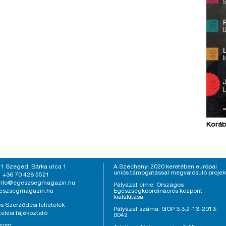
Koráb
1 Szeged, Bárka utca 1
A Széchenyi 2020 keretében európai
uniós támogatással megvalósuló projek
+36 70 428 5521
:
info@egeszsegmagazin.hu
Pályázat címe: Országos
eszsegmagazin.hu
Egészségkoordinációs központ
kialakítása
s Szerződési feltételek
Pályázat száma: GOP 3.3.2-13-2013-
elési tájékoztató
0042
szum