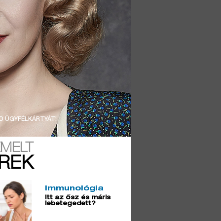
D ÜGYFÉLKÁRTYÁT!
EMELT
ÍREK
Immunológia
Itt az ősz és máris
lebetegedett?