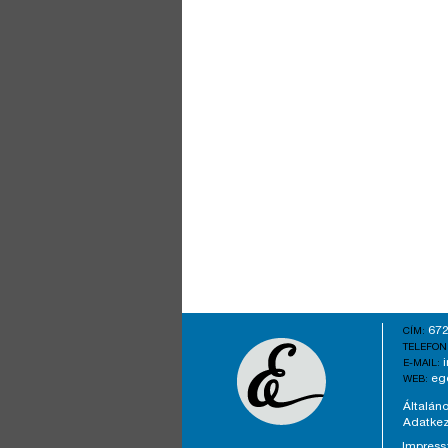
672
CÍM:
TELEFON
E-MAIL:
eg
WEB:
Általáno
Adatkez
Impres