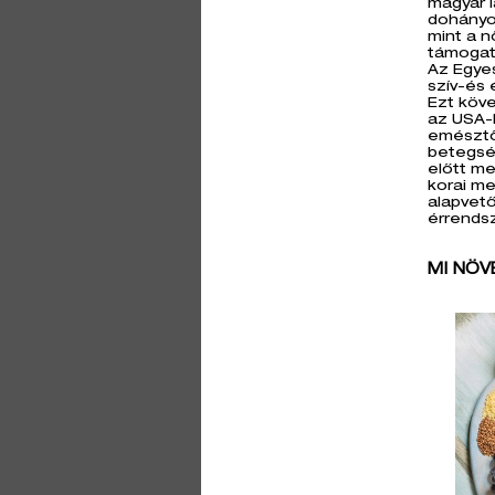
magyar l
dohányoz
mint a 
támogatá
Az Egyes
szív-és 
Ezt köv
az USA-
emésztő
betegsé
előtt me
korai m
alapvet
érrendsz
MI NÖVE