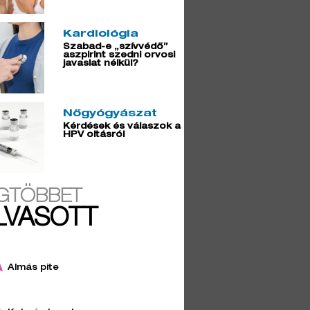
Kardiológia
Szabad-e „szívvédő”
aszpirint szedni orvosi
javaslat nélkül?
Nőgyógyászat
Kérdések és válaszok a
HPV oltásról
GTÖBBET
LVASOTT
Almás pite
4