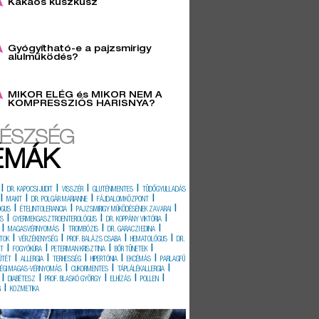
Kakaós kuszkusz
6
Gyógyítható-e a pajzsmirigy
alulműködés?
3
MIKOR ELÉG és MIKOR NEM A
KOMPRESSZIÓS HARISNYA?
ÉSZSÉG
ÉMÁK
|
|
|
|
DR. KAPOCSI JUDIT
VISSZÉR
GLUTÉNMENTES
TÜDŐGYULLADÁS
|
|
|
|
MAKIT
DR. POLGÁR MARIANNE
FÁJDALOMKÖZPONT
|
|
|
ÓGUS
ÉTELINTOLERANCIA
PAJZSMIRIGY MŰKÖDÉSÉNEK ZAVARAI
|
|
|
ÉS
GYERMEKGASZTROENTEROLÓGUS
DR. KOPPÁNY VIKTÓRIA
|
|
|
|
MAGASVÉRNYOMÁS
TROMBÓZIS
DR. GARACZI EDINA
|
|
|
|
TOK
VÉRZÉKENYSÉG
PROF. BALÁZS CSABA
HEMATOLÓGUS
DR.
|
|
|
|
IT
FOGYÓKÚRA
PETERMAN KRISZTINA
BŐR TÜNETEK
|
|
|
|
|
ŰTÉT
ALLERGIA
TERHESSÉG
HIPERTÓNIA
EKCÉMÁS
PARLAGFŰ
|
|
|
SÉGI MAGAS-VÉRNYOMÁS
CUKORMENTES
TÁPLÁLÉKALLERGIA
|
|
|
|
|
DIABÉTESZ
PROF. BLASKÓ GYÖRGY
ELHÍZÁS
POLLEN
|
G
KOZMETIKA