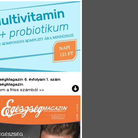
ségMagazin 6. évfolyam 1. szám
ségMagazin
lom a friss számból >>