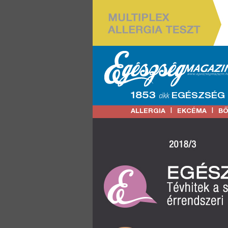
1853
EGÉSZSÉG
cikk
|
|
ALLERGIA
EKCÉMA
B