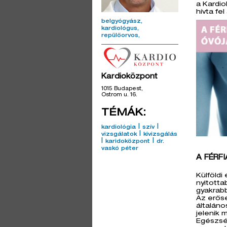
a Kardio
hívta fe
belgyógyász
kardiológus
repülőorvos
Kardioközpont
1015 Budapest,
Ostrom u. 16.
TÉMÁK:
|
|
kardiológia
szív
|
vizsgálatok
kivizsgálás
|
|
karidoközpont
dr.
vaskó péter
A FÉRF
Külföldi
nyitotta
gyakrabb
Az erőse
általán
jelenik 
Egészség