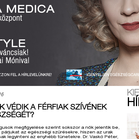
ZON FEL A HÍRLEVELÜNKRE!
IGÉNYELJEN EGÉSZSÉGCAR
KI
16
H
K VÉDIK A FÉRFIAK SZÍVÉNEK
SZSÉGÉT?
gusok megfigyelése szerint sokszor a nők jelentik be,
el párjukat az egészségi szűrésekre, hiszen az urak
ak legyinteni az enyhébb tünetekre. Dr. Vaskó Péter,