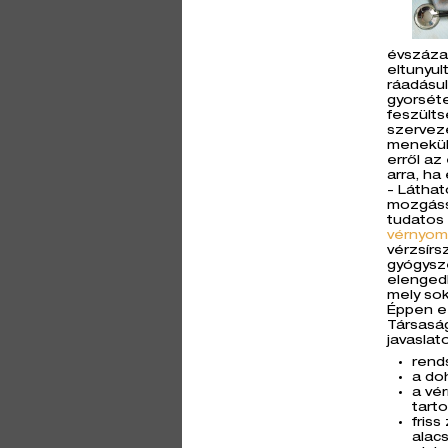
évszázad
eltunyul
ráadásu
gyorséte
feszülts
szervez
menekülé
erről az
arra, ha
- Láthat
mozgáss
tudatos
vérnyom
vérzsírs
gyógysze
elengedh
mely sok
Éppen ez
Társaság
javaslat
rend
a do
a vé
tart
fris
alac