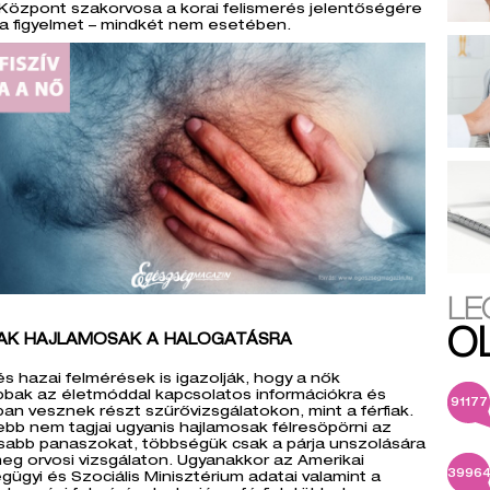
Központ szakorvosa a korai felismerés jelentőségére
l a figyelmet – mindkét nem esetében.
LE
O
IAK HAJLAMOSAK A HALOGATÁSRA
 és hazai felmérések is igazolják, hogy a nők
bbak az életmóddal kapcsolatos információkra és
91177
an vesznek részt szűrővizsgálatokon, mint a férfiak.
bb nem tagjai ugyanis hajlamosak félresöpörni az
osabb panaszokat, többségük csak a párja unszolására
meg orvosi vizsgálaton. Ugyanakkor az Amerikai
3996
ügyi és Szociális Minisztérium adatai valamint a