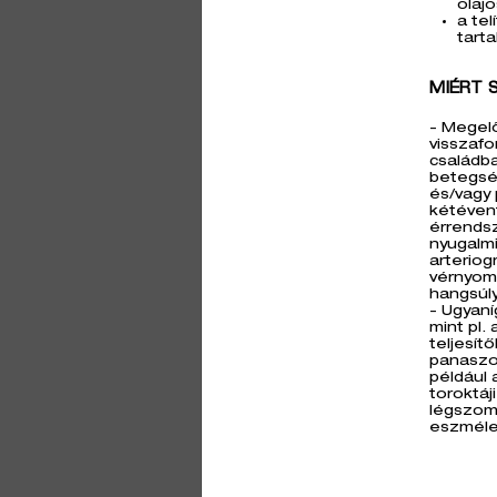
olaj
a tel
tart
MIÉRT 
- Megelő
visszafo
családba
betegsé
és/vagy 
kétéven
érrendsz
nyugalm
arteriog
vérnyom
hangsúl
- Ugyaní
mint pl.
teljesít
panaszok
például 
toroktáj
légszomj
eszméle