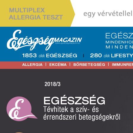
1853
280
EGÉSZSÉG
LIFEST
cikk
|
cikk
|
|
|
ALLERGIA
EKCÉMA
BŐRBETEGSÉG
IMMUNRE