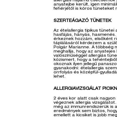
allergiás hajlamú csecsemők 
anyatejbe került, igen minimá
fehérjétől is kóros tüneteket
SZERTEÁGAZÓ TÜNETEK
Az ételallergia tipikus tünete
hasfájás, hányás, hasmenés. 
érkeznek hozzám, elsőként 
táplálásáról kérdezem a szül
Polgár Marianne. A többség 
meghallja, hogy az anyatejes
valószínűséggel allergiás tün
közismert, hogy a tehéntejből
okoznak ilyen jellegű panas
gyanakodni: ételallergia szem
orrfolyás és középfül-gyulladás
lehet.
ALLERGIAVIZSGÁLAT PICIK
2 éves kor alatt csak nagyon
végeznek allergia vizsgálatot
még az immunrendszerük is an
eredmények sem biztos, hogy
emellett a kicsiket is jobb meg