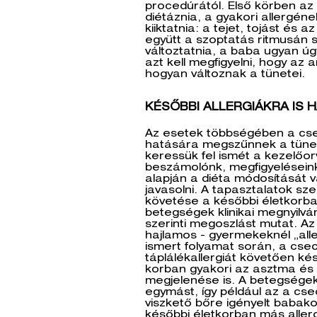
procedúrától. Első körben az
diétáznia, a gyakori allergéne
kiiktatnia: a tejet, tojást és 
együtt a szoptatás ritmusán 
változtatnia, a baba ugyan úg
azt kell megfigyelni, hogy az a
hogyan változnak a tünetei.
KÉSŐBBI ALLERGIÁKRA IS 
Az esetek többségében a cs
hatására megszűnnek a tüne
keressük fel ismét a kezelőorv
beszámolónk, megfigyelésein
alapján a diéta módosítását 
javasolni. A tapasztalatok s
követése a későbbi életkorban 
betegségek klinikai megnyilvá
szerinti megoszlást mutat. Az 
hajlamos - gyermekeknél „all
ismert folyamat során, a cse
táplálékallergiát követően ké
korban gyakori az asztma és l
megjelenése is. A betegségek
egymást, így például az a cs
viszkető bőre igényelt babak
későbbi életkorban más allerg