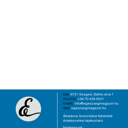
6721 Szeged, Bárka utca 1
CÍM:
+36 70 428 5521
TELEFON:
info@egeszsegmagazin.hu
E-MAIL:
egeszsegmagazin.hu
WEB:
Általános Szerződési feltételek
Adatkezelési tájékoztató
Impresszum