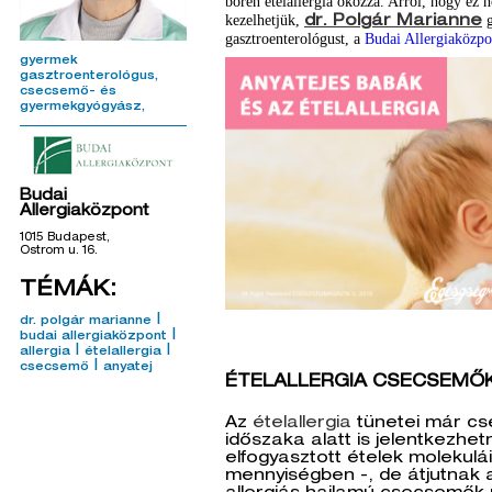
bőrén ételallergia okozza. Arról, hogy ez 
kezelhetjük,
g
dr. Polgár Marianne
gasztroenterológust, a
Budai Allergiaközpo
gyermek
gasztroenterológus
csecsemő- és
gyermekgyógyász
Budai
Allergiaközpont
1015 Budapest,
Ostrom u. 16.
TÉMÁK:
|
dr. polgár marianne
|
budai allergiaközpont
|
|
allergia
ételallergia
|
csecsemő
anyatej
ÉTELALLERGIA CSECSEMŐ
Az
ételallergia
tünetei már cs
időszaka alatt is jelentkezhet
elfogyasztott ételek molekulá
mennyiségben -, de átjutnak a