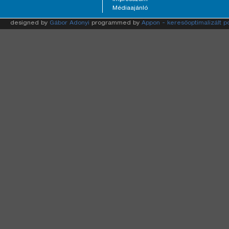
Médiaajánló
designed by
Gábor Adonyi
programmed by
Appon - keresőoptimalizált p