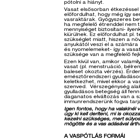
pótolni a hiányt.
Vasat elsősorban étkezéssel k
előfordulhat, hogy még így se
vasraktárak. Gyógyszeres bev
ha megfelelő étrenddel nem 
mennyiséget biztosítani- ilye
kiürülnek. Ez előfordulhat pl.
szükséglet miatt, hiszen a n
anyukától veszi el a számár
és nyomelemeket- így a vasat 
szüksége van a megfelelő fej
Ezen kívül van, amikor valamil
vasat (pl. menstruáció, bélre
baleset okozta vérzés). Érde
emésztőrendszeri gyulladáso
keletkezhet, mivel ekkor a va
szenved. Vérszegénység alakul
gyulladásos betegség áll fenn
daganatos elváltozás van a 
immunrendszerünk fogva tarj
Igen fontos, hogy ha valakinél 
úgy ki kell deríteni, mi is okoz
kezelni szükséges, mert súlyo
mögötte és a vas adásával ártha
A VASPÓTLÁS FORMÁI