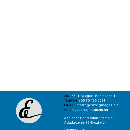
6721 Szeged, Bárka utca 1
CÍM:
+36 70 428 5521
TELEFON:
info@egeszsegmagazin.hu
E-MAIL:
egeszsegmagazin.hu
WEB:
Általános Szerződési feltételek
Adatkezelési tájékoztató
Impresszum