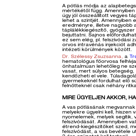
A pótlás módja az alapbetegs
mértékétől függ. Amennyiben 
úgy jól összeállított vegyes tá
lehet a szintjét. Amennyiben
eredményre, illetve nagyobb a
táplálékkiegészítő, gyógysze
bejuttatni. Sajnos előfordulha
ez sem elég, pl. felszívódási 
orvos intravénás injekciót ad
intézeti körülmények között.
Dr. Szélessy Zsuzsanna,
a
Tr
hematológus főorvosa felhívja
önhatalmúan lehetőleg ne sz
vasat, mert súlyos betegség,
kendőzheti el vele. Túladagolá
gyermekeknél fordulhat elő s
felnőtteknél csak néhány rit
MIRE ÜGYELJEN AKKOR, HA
A vas pótlásának megvannak 
melyekre ügyelni kell, hiszen
nyomelemek, melyek segítik, 
felszívódását. Amennyiben val
étrend-kiegészítőket szed, me
felszívódást, a vas bevétele 