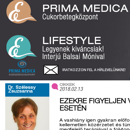
IRATKOZZON FEL A HÍRLEVELÜNKRE!
CIKKEK
Dr. Szélessy
2018.02.13
Zsuzsanna
EZEKRE FIGYELJEN
ESETÉN
A vashiány igen gyakran előfo
kellemetlen közérzetet és tü