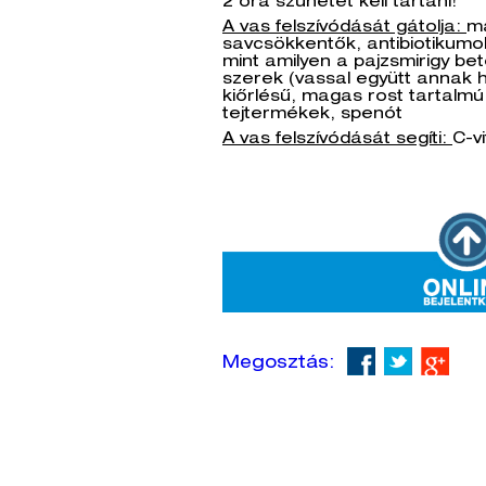
2 óra szünetet kell tartani!
A vas felszívódását gátolja:
m
savcsökkentők, antibiotikum
mint amilyen a pajzsmirigy b
szerek (vassal együtt annak ha
kiőrlésű, magas rost tartalmú
tejtermékek, spenót
A vas felszívódását segíti:
C-v
Megosztás: