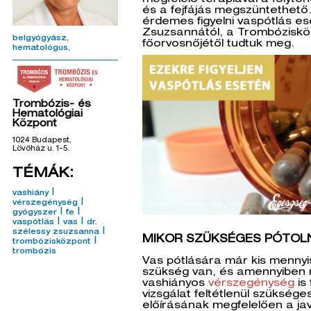
megfelelő terápiával a folyto
és a fejfájás megszüntethető
érdemes figyelni vaspótlás es
Zsuzsannától, a Trombózisk
belgyógyász
főorvosnőjétől tudtuk meg.
hematológus
Trombózis- és
Hematológiai
Központ
1024 Budapest,
Lövőház u. 1-5.
TÉMÁK:
|
vashiány
|
vérszegénység
|
|
gyógyszer
fe
|
|
vaspótlás
vas
dr.
|
szélessy zsuzsanna
MIKOR SZÜKSÉGES PÓTOLN
|
trombózisközpont
trombózis
Vas pótlására már kis mennyi
szükség van, és amennyiben
vashiányos
vérszegénység
is 
vizsgálat feltétlenül szükség
előírásának megfelelően a jav