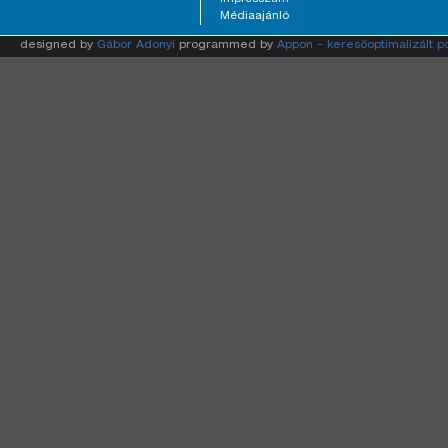
Médiaajánló
designed by
Gábor Adonyi
programmed by
Appon - keresőoptimalizált p