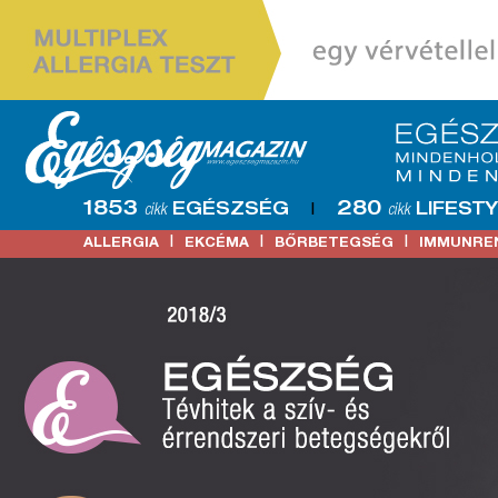
1853
280
EGÉSZSÉG
LIFEST
cikk
|
cikk
|
|
|
ALLERGIA
EKCÉMA
BŐRBETEGSÉG
IMMUNRE