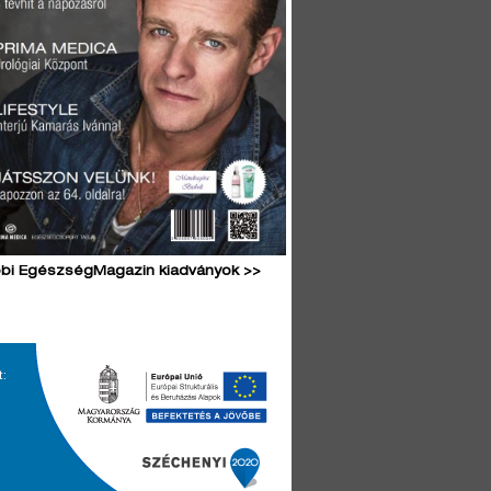
bi EgészségMagazin kiadványok >>
t: