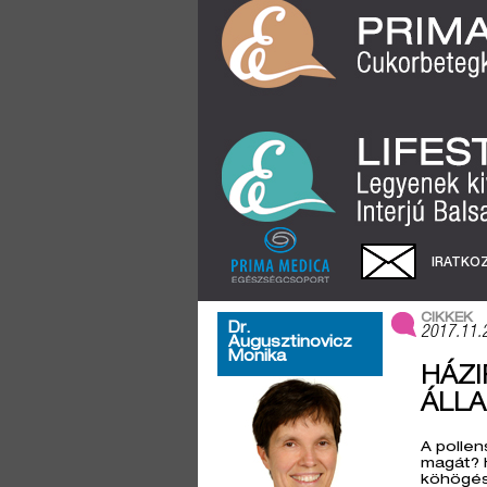
IRATKOZ
CIKKEK
Dr.
2017.11.
Augusztinovicz
Monika
HÁZI
ÁLL
A pollen
magát? H
köhögésc