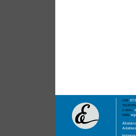
672
CÍM:
TELEFON
E-MAIL:
eg
WEB:
Általáno
Adatkez
Impres