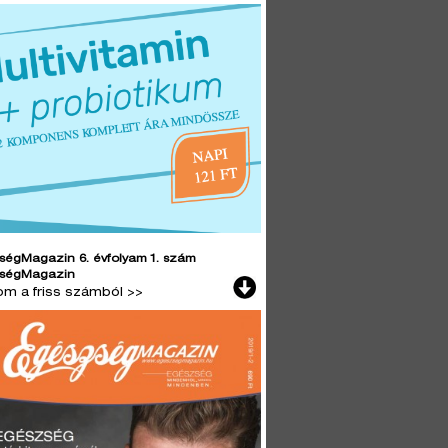
ségMagazin 6. évfolyam 1. szám
ségMagazin
lom a friss számból >>