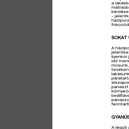
a lakás
matracba
kérdése,
- jelent
házipora
fokozód
SOKAT 
A házipo
jelentk
ilyenkor
idő menn
mosunk, 
tevéken
lakásun
páratart
elszapo
panaszt 
környeze
beálltá
panaszo
fenntart
GYANÚS
A légúti