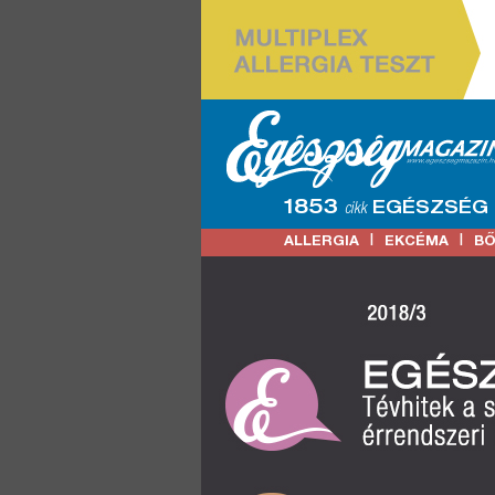
1853
EGÉSZSÉG
cikk
|
|
ALLERGIA
EKCÉMA
B