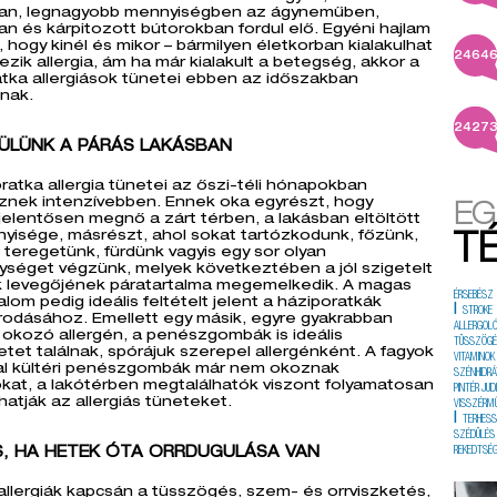
ban, legnagyobb mennyiségben az ágyneműben,
n és kárpitozott bútorokban fordul elő. Egyéni hajlam
 hogy kinél és mikor – bármilyen életkorban kialakulhat
2464
kezik allergia, ám ha már kialakult a betegség, akkor a
tka allergiások tünetei ebben az időszakban
nak.
2427
ÜLÜNK A PÁRÁS LAKÁSBAN
ratka allergia tünetei az őszi-téli hónapokban
eznek intenzívebben. Ennek oka egyrészt, hogy
EG
 jelentősen megnő a zárt térben, a lakásban eltöltött
yisége, másrészt, ahol sokat tartózkodunk, főzünk,
T
teregetünk, fürdünk vagyis egy sor olyan
ységet végzünk, melyek következtében a jól szigetelt
k levegőjének páratartalma megemelkedik. A magas
ÉRSEBÉSZ
alom pedig ideális feltételt jelent a háziporatkák
|
STROKE
rodásához. Emellett egy másik, egyre gyakrabban
ALLERGOL
okozó allergén, a penészgombák is ideális
TÜSSZÖG
tet találnak, spórájuk szerepel allergénként. A fagyok
VITAMINOK
val kültéri penészgombák már nem okoznak
SZÉNHIDRÁ
kat, a lakótérben megtalálhatók viszont folyamatosan
PINTÉR JUD
hatják az allergiás tüneteket.
VISSZÉRM
|
TERHES
SZÉDÜLÉS
, HA HETEK ÓTA ORRDUGULÁSA VAN
REKEDTSÉ
 allergiák kapcsán a tüsszögés, szem- és orrviszketés,