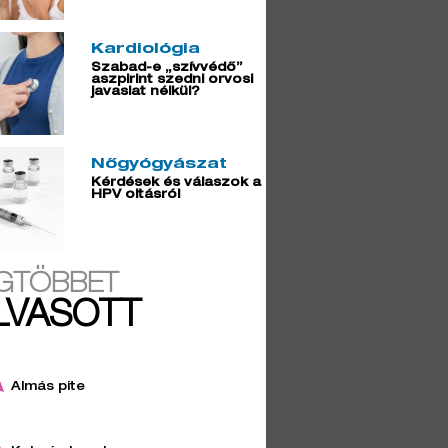
Kardiológia
Szabad-e „szívvédő”
aszpirint szedni orvosi
javaslat nélkül?
Nőgyógyászat
Kérdések és válaszok a
HPV oltásról
GTÖBBET
LVASOTT
Almás pite
4