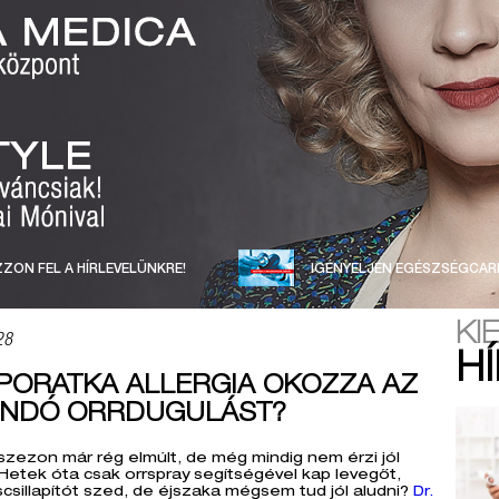
ZON FEL A HÍRLEVELÜNKRE!
IGÉNYELJEN EGÉSZSÉGCAR
KI
28
H
PORATKA ALLERGIA OKOZZA AZ
ANDÓ ORRDUGULÁST?
szezon már rég elmúlt, de még mindig nem érzi jól
etek óta csak orrspray segítségével kap levegőt,
sillapítót szed, de éjszaka mégsem tud jól aludni?
Dr.