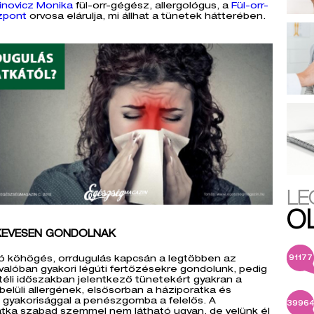
inovicz Monika
fül-orr-gégész, allergológus, a
Fül-orr-
zpont
orvosa elárulja, mi állhat a tünetek hátterében.
LE
O
KEVESEN GONDOLNAK
ó köhögés, orrdugulás kapcsán a legtöbben az
91177
 valóban gyakori légúti fertőzésekre gondolunk, pedig
téli időszakban jelentkező tünetekért gyakran a
belüli allergének, elsősorban a háziporatka és
 gyakorisággal a penészgomba a felelős. A
3996
atka szabad szemmel nem látható ugyan, de velünk él