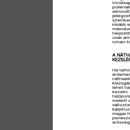
torokkap
pollenal
elmondt
jellegz
szemben 
inkább s
másnéven
helyzet
csak ann
roham tö
A NÁTH
KEZELÉ
Ha tart
érdemes 
náthaell
kivizsgá
lehet ha
kezelni.
házipora
mellett 
változt
kárpitoz
magas h
penésze
erősség