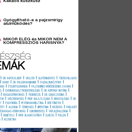
Kakaós kuszkusz
6
Gyógyítható-e a pajzsmirigy
alulműködés?
3
MIKOR ELÉG és MIKOR NEM A
KOMPRESSZIÓS HARISNYA?
ÉSZSÉG
ÉMÁK
|
|
|
|
DR. KAPOCSI JUDIT
VISSZÉR
GLUTÉNMENTES
TÜDŐGYULLADÁS
|
|
|
|
MAKIT
DR. POLGÁR MARIANNE
FÁJDALOMKÖZPONT
|
|
|
ÓGUS
ÉTELINTOLERANCIA
PAJZSMIRIGY MŰKÖDÉSÉNEK ZAVARAI
|
|
|
ÉS
GYERMEKGASZTROENTEROLÓGUS
DR. KOPPÁNY VIKTÓRIA
|
|
|
|
MAGASVÉRNYOMÁS
TROMBÓZIS
DR. GARACZI EDINA
|
|
|
|
TOK
VÉRZÉKENYSÉG
PROF. BALÁZS CSABA
HEMATOLÓGUS
DR.
|
|
|
|
IT
FOGYÓKÚRA
PETERMAN KRISZTINA
BŐR TÜNETEK
|
|
|
|
|
ŰTÉT
ALLERGIA
TERHESSÉG
HIPERTÓNIA
EKCÉMÁS
PARLAGFŰ
|
|
|
SÉGI MAGAS-VÉRNYOMÁS
CUKORMENTES
TÁPLÁLÉKALLERGIA
|
|
|
|
|
DIABÉTESZ
PROF. BLASKÓ GYÖRGY
ELHÍZÁS
POLLEN
|
G
KOZMETIKA