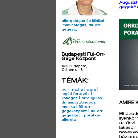
Auguszt
gégekö
allergológus és klinikai
immunológus
fül-orr-
gégész
Budapesti Fül-Orr-
Gége Központ
1015 Budapest,
Ostrom u. 16.
TÉMÁK:
|
|
|
por
nátha
pára
|
légúti fertőzés
|
|
köhögés
orrdugulás
AMIRE 
dr. augusztinovicz
|
monika
fül-orr-
|
gégeközpont
fül-orr-
Elhúzód
|
gégészet
poratka-
ilyenkor
allergia
az őszi-
lakáson 
növekvő
házipor