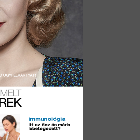
D ÜGYFÉLKÁRTYÁT!
EMELT
ÍREK
Immunológia
Itt az ősz és máris
lebetegedett?