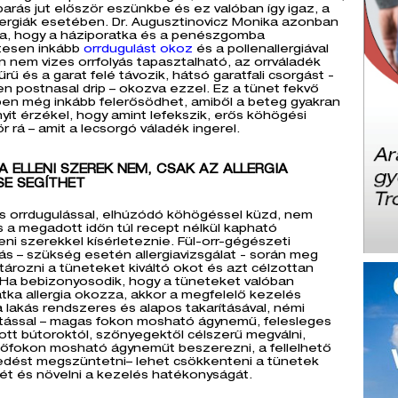
arás jut először eszünkbe és ez valóban így igaz, a
lergiák esetében. Dr. Augusztinovicz Monika azonban
a, hogy a háziporatka és a penészgomba
etesen inkább
orrdugulást okoz
és a pollenallergiával
nem vizes orrfolyás tapasztalható, az orrváladék
űrű és a garat felé távozik, hátsó garatfali csorgást -
 postnasal drip – okozva ezzel. Ez a tünet fekvő
ben még inkább felerősödhet, amiből a beteg gyakran
yit érzékel, hogy amint lefekszik, erős köhögési
r rá – amit a lecsorgó váladék ingerel.
A ELLENI SZEREK NEM, CSAK AZ ALLERGIA
SE SEGÍTHET
ós orrdugulással, elhúzódó köhögéssel küzd, nem
a megadott időn túl recept nélkül kapható
eni szerekkel kísérleteznie. Fül-orr-gégészeti
lás – szükség esetén allergiavizsgálat - során meg
tározni a tüneteket kiváltó okot és azt célzottan
 Ha bebizonyosodik, hogy a tüneteket valóban
tka allergia okozza, akkor a megfelelő kezelés
a lakás rendszeres és alapos takarításával, némi
atással – magas fokon mosható ágynemű, felesleges
ott bútoroktól, szőnyegektől célszerű megválni,
őfokon mosható ágyneműt beszerezni, a fellelhető
dést megszüntetni– lehet csökkenteni a tünetek
ét és növelni a kezelés hatékonyságát.