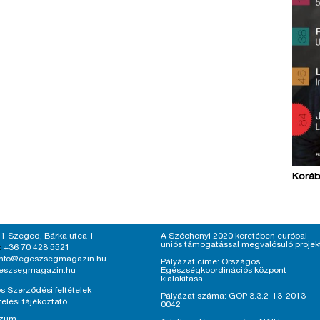
Koráb
1 Szeged, Bárka utca 1
A Széchenyi 2020 keretében európai
uniós támogatással megvalósuló projek
+36 70 428 5521
:
info@egeszsegmagazin.hu
Pályázat címe: Országos
eszsegmagazin.hu
Egészségkoordinációs központ
kialakítása
s Szerződési feltételek
Pályázat száma: GOP 3.3.2-13-2013-
elési tájékoztató
0042
szum