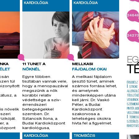
szakértője
KARDIOLÓGIA
KARDIOLÓGIA
2464
2427
EG
UNKA
11 TÜNET A
MELLKASI
T
ÉLET
NŐKNÉL
FÁJDALOM OKAI
csán
Egyre többen
A mellkasi fájdalom
szen túl
tisztában vannak vele,
ijesztő tünet, aminek
ÉRSEBÉSZ
bizonyított
hogy a menopauzával
számos forrása lehet,
|
STROKE
megszűnik a nők
és amelynek
ALLERGOL
átusz, a
korábbi relatív
mindenképpen utána
TÜSSZÖG
védettsége a szív-
kell járni. Dr. Vaskó
VITAMINOK
SZÉNHIDRÁ
i
érrendszeri
Péter, a Budai
PINTÉR JUD
s növelik
betegségekkel
Kardioközpont
VISSZÉRM
dszeri
szemben. Dr.
szakorvosa a
|
TERHES
zikóját.
Sztancsik Ilona, a
lehetséges okokra
SZÉDÜLÉS
er, a
Budai Kardioközpont
hívta fel a figyelmet.
REKEDTSÉ
központ
kardiológusa,
aneszteziológus,
KARDIOLÓGIA
TROMBÓZIS
intenzív terape