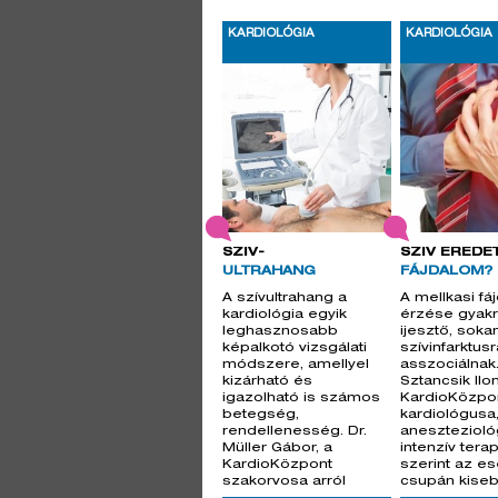
KARDIOLÓGIA
KARDIOLÓGIA
SZÍV-
SZÍV EREDE
ULTRAHANG
FÁJDALOM?
A szívultrahang a
A mellkasi fá
kardiológia egyik
érzése gyak
leghasznosabb
ijesztő, soka
képalkotó vizsgálati
szívinfarktusr
módszere, amellyel
asszociálnak.
kizárható és
Sztancsik Ilon
igazolható is számos
KardioKözpo
betegség,
kardiológusa
rendellenesség. Dr.
anesztezioló
Müller Gábor, a
intenzív tera
KardioKözpont
szerint az e
szakorvosa arról
csupán kise