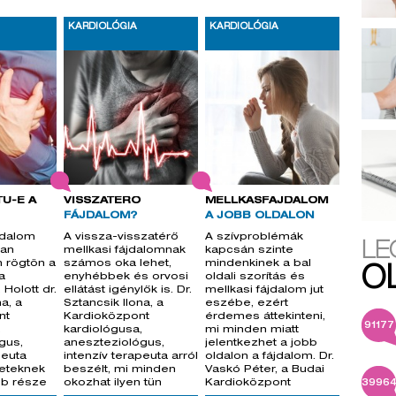
KARDIOLÓGIA
KARDIOLÓGIA
TŰ-E A
VISSZATÉRŐ
MELLKASFÁJDALOM
FÁJDALOM?
A JOBB OLDALON
jdalom
A vissza-visszatérő
A szívproblémák
LE
ran
mellkasi fájdalomnak
kapcsán szinte
n rögtön a
számos oka lehet,
mindenkinek a bal
O
a
enyhébbek és orvosi
oldali szorítás és
 Holott dr.
ellátást igénylők is. Dr.
mellkasi fájdalom jut
a, a
Sztancsik Ilona, a
eszébe, ezért
nt
Kardioközpont
érdemes áttekinteni,
91177
,
kardiológusa,
mi minden miatt
gus,
aneszteziológus,
jelentkezhet a jobb
peuta
intenzív terapeuta arról
oldalon a fájdalom. Dr.
seteknek
beszélt, mi minden
Vaskó Péter, a Budai
bb része
okozhat ilyen tün
Kardioközpont
3996