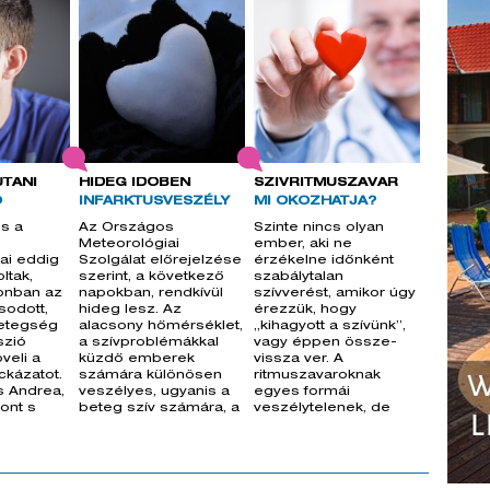
UTÁNI
HIDEG IDŐBEN
SZÍVRITMUSZAVAR
Ó
INFARKTUSVESZÉLY
MI OKOZHATJA?
és a
Az Országos
Szinte nincs olyan
Meteorológiai
ember, aki ne
ai eddig
Szolgálat előrejelzése
érzékelne időnként
ltak,
szerint, a következő
szabálytalan
onban az
napokban, rendkívül
szívverést, amikor úgy
sodott,
hideg lesz. Az
érezzük, hogy
betegség
alacsony hőmérséklet,
„kihagyott a szívünk”,
szió
a szívproblémákkal
vagy éppen össze-
veli a
küzdő emberek
vissza ver. A
ckázatot.
számára különösen
ritmuszavaroknak
s Andrea,
veszélyes, ugyanis a
egyes formái
ont s
beteg szív számára, a
veszélytelenek, de
hideghez
léteznek olyanok is,
amel