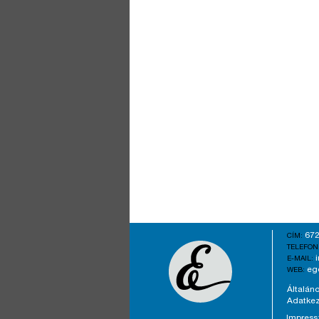
672
CÍM:
TELEFON
E-MAIL:
eg
WEB:
Általáno
Adatkez
Impres