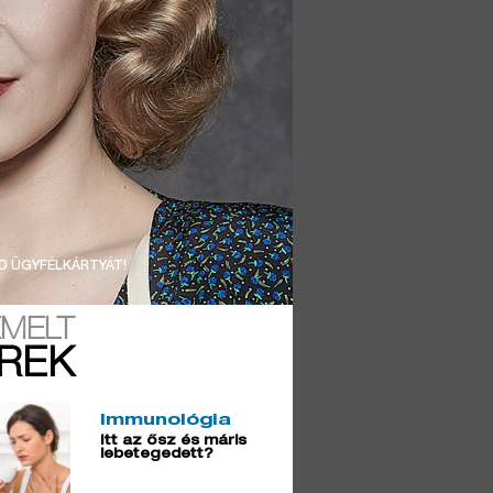
D ÜGYFÉLKÁRTYÁT!
EMELT
ÍREK
Immunológia
Itt az ősz és máris
lebetegedett?