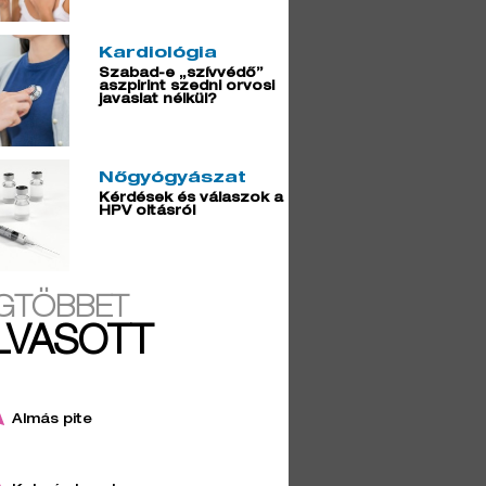
Kardiológia
Szabad-e „szívvédő”
aszpirint szedni orvosi
javaslat nélkül?
Nőgyógyászat
Kérdések és válaszok a
HPV oltásról
GTÖBBET
LVASOTT
Almás pite
4