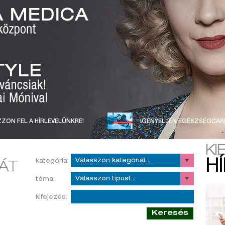
ZON FEL A HÍRLEVELÜNKRE!
IGÉNYELJEN EGÉSZSÉGCAR
KI
kategória:
H
téma:
kifejezés:
Keresés