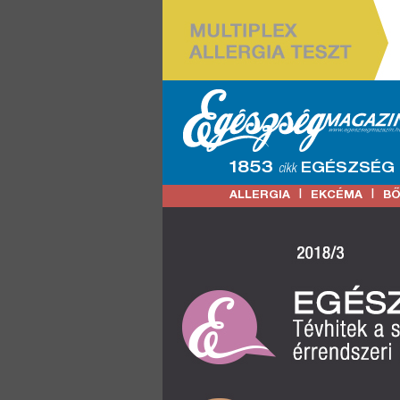
1853
EGÉSZSÉG
cikk
|
|
ALLERGIA
EKCÉMA
B