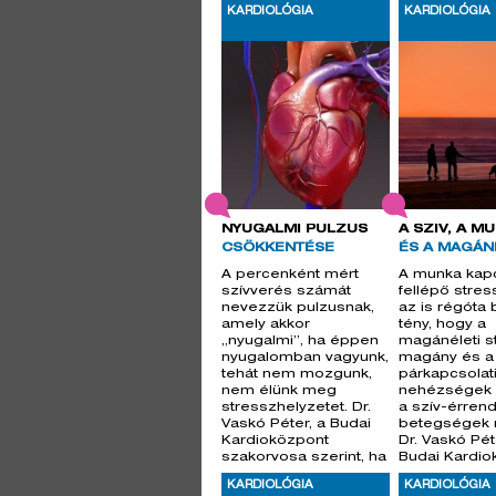
beszélt, milyen
az, am
KARDIOLÓGIA
KARDIOLÓGIA
esetekben érd
NYUGALMI PULZUS
A SZÍV, A M
CSÖKKENTÉSE
ÉS A MAGÁN
A percenként mért
A munka kap
szívverés számát
fellépő stres
nevezzük pulzusnak,
az is régóta 
amely akkor
tény, hogy a
„nyugalmi”, ha éppen
magánéleti st
nyugalomban vagyunk,
magány és a
tehát nem mozgunk,
párkapcsolat
nem élünk meg
nehézségek i
stresszhelyzetet. Dr.
a szív-érren
Vaskó Péter, a Budai
betegségek ri
Kardioközpont
Dr. Vaskó Pét
szakorvosa szerint, ha
Budai Kardio
a nyugal
szak
KARDIOLÓGIA
KARDIOLÓGIA