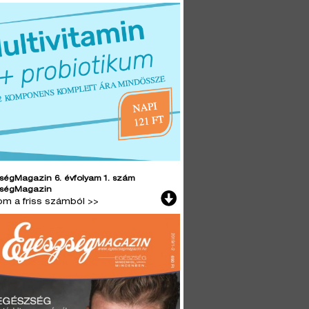
ségMagazin 6. évfolyam 1. szám
ségMagazin
lom a friss számból >>