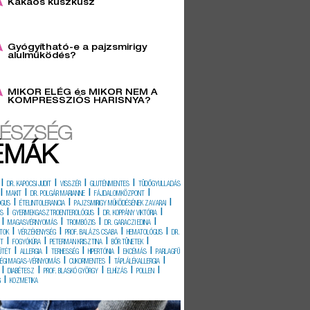
Kakaós kuszkusz
6
Gyógyítható-e a pajzsmirigy
alulműködés?
3
MIKOR ELÉG és MIKOR NEM A
KOMPRESSZIÓS HARISNYA?
ÉSZSÉG
ÉMÁK
|
|
|
|
DR. KAPOCSI JUDIT
VISSZÉR
GLUTÉNMENTES
TÜDŐGYULLADÁS
|
|
|
|
MAKIT
DR. POLGÁR MARIANNE
FÁJDALOMKÖZPONT
|
|
|
ÓGUS
ÉTELINTOLERANCIA
PAJZSMIRIGY MŰKÖDÉSÉNEK ZAVARAI
|
|
|
ÉS
GYERMEKGASZTROENTEROLÓGUS
DR. KOPPÁNY VIKTÓRIA
|
|
|
|
MAGASVÉRNYOMÁS
TROMBÓZIS
DR. GARACZI EDINA
|
|
|
|
TOK
VÉRZÉKENYSÉG
PROF. BALÁZS CSABA
HEMATOLÓGUS
DR.
|
|
|
|
IT
FOGYÓKÚRA
PETERMAN KRISZTINA
BŐR TÜNETEK
|
|
|
|
|
ŰTÉT
ALLERGIA
TERHESSÉG
HIPERTÓNIA
EKCÉMÁS
PARLAGFŰ
|
|
|
SÉGI MAGAS-VÉRNYOMÁS
CUKORMENTES
TÁPLÁLÉKALLERGIA
|
|
|
|
|
DIABÉTESZ
PROF. BLASKÓ GYÖRGY
ELHÍZÁS
POLLEN
|
G
KOZMETIKA