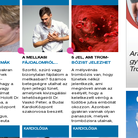
A MELLKASI
5 JEL, AMI TROM-
ÉMÁK
FÁJDALOMRÓL...
BÓZIST JELEZHET
yakran
Szorító, szúró vagy
A mélyvénás
nek
bizonytalan fájdalom a
trombózis van, hogy
e-
mellkasban? Számos
tünetek nélkül
hagy a
betegségre utalhat az
jelentkezik, ami
 vagy
ilyen jellegű tünet,
megnöveli annak az
almat
amelynek kivizsgálási
esélyét, hogy a
Holott Dr.
lehetőségeiről Dr.
keletkezett vérrög a
a, a
Vaskó Péter, a Budai
tüdőbe jutva embóliát
központ
KardioKözpont
okozzon. Azonban
,
szakorvosa beszélt.
gyakran vannak olyan
gus,
panaszok, melyek
peuta
trombózisra utalnak,
így az illet
KARDIOLÓGIA
KARDIOLÓGIA