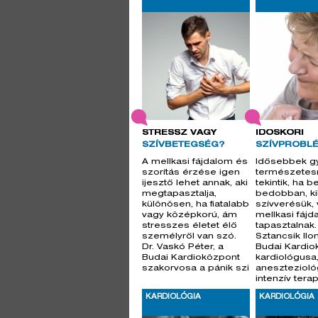
STRESSZ VAGY
IDŐSKORI
SZÍVBETEGSÉG?
SZÍVPROBL
A mellkasi fájdalom és
Idősebbek g
szorítás érzése igen
természetes
ijesztő lehet annak, aki
tekintik, ha b
megtapasztalja,
bedobban, ki
különösen, ha fiatalabb
szívverésük,
vagy középkorú, ám
mellkasi fájd
stresszes életet élő
tapasztalnak. 
személyről van szó.
Sztancsik Ilon
Dr. Vaskó Péter, a
Budai Kardio
Budai Kardioközpont
kardiológusa
szakorvosa a pánik szi
anesztezioló
intenzív tera
szerint csa
KARDIOLÓGIA
KARDIOLÓGIA