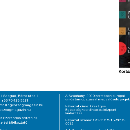
Koráb
1 Szeged, Bárka utca 1
A Széchenyi 2020 keretében európai
uniós támogatással megvalósuló projek
+36 70 428 5521
:
info@egeszsegmagazin.hu
Pályázat címe: Országos
eszsegmagazin.hu
Egészségkoordinációs központ
kialakítása
s Szerződési feltételek
Pályázat száma: GOP 3.3.2-13-2013-
elési tájékoztató
0042
szum