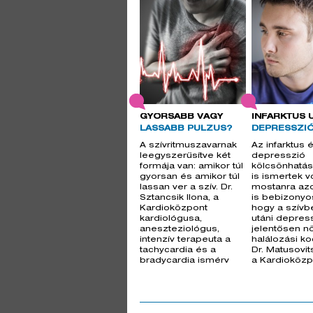
GYORSABB VAGY
INFARKTUS 
LASSABB PULZUS?
DEPRESSZI
A szívritmuszavarnak
Az infarktus 
leegyszerűsítve két
depresszió
formája van: amikor túl
kölcsönhatás
gyorsan és amikor túl
is ismertek vo
lassan ver a szív. Dr.
mostanra az
Sztancsik Ilona, a
is bebizonyo
Kardioközpont
hogy a szív
kardiológusa,
utáni depres
aneszteziológus,
jelentősen nö
intenzív terapeuta a
halálozási ko
tachycardia és a
Dr. Matusovit
bradycardia ismérv
a Kardioközp