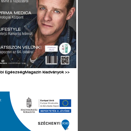
bi EgészségMagazin kiadványok >>
t: