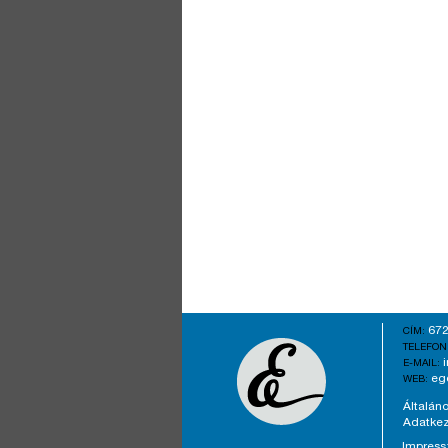
672
CÍM:
TELEFON
E-MAIL:
eg
WEB:
Általáno
Adatkez
Impres