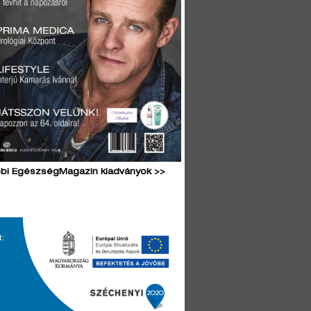
bi EgészségMagazin kiadványok >>
t: