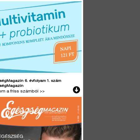
ségMagazin 6. évfolyam 1. szám
ségMagazin
lom a friss számból >>