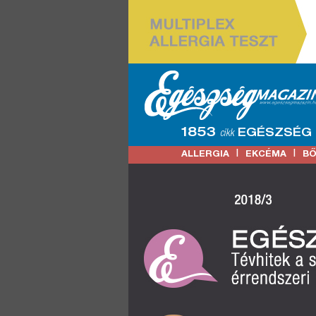
1853
EGÉSZSÉG
cikk
|
|
ALLERGIA
EKCÉMA
B