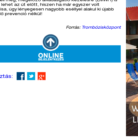
téli meg, megelőző alvadásgátló kezelésre (LMWH) is
lehet az út előtt, hiszen ha már egyszer volt
sa, úgy lényegesen nagyobb eséllyel alakul ki újabb
ő prevenció nélkül!
Forrás:
Trombózisközpont
ztás: