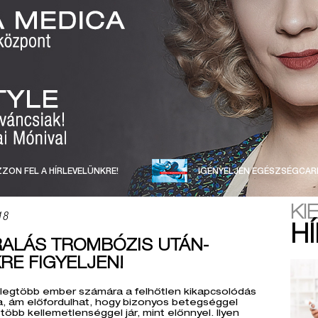
ZON FEL A HÍRLEVELÜNKRE!
IGÉNYELJEN EGÉSZSÉGCAR
KI
18
H
ALÁS TROMBÓZIS UTÁN-
RE FIGYELJEN!
 legtöbb ember számára a felhőtlen kikapcsolódás
, ám előfordulhat, hogy bizonyos betegséggel
több kellemetlenséggel jár, mint előnnyel. Ilyen