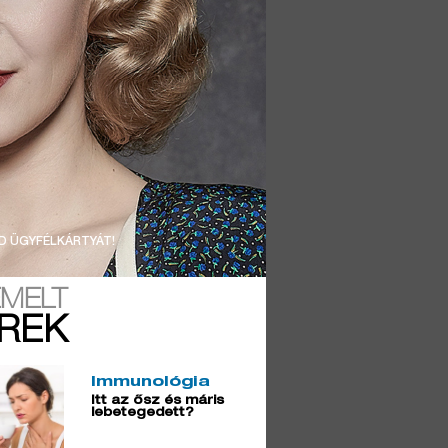
D ÜGYFÉLKÁRTYÁT!
EMELT
ÍREK
Immunológia
Itt az ősz és máris
lebetegedett?