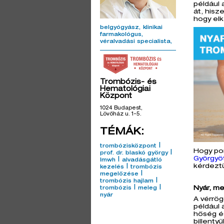
például 
át, hisz
hogy elk
belgyógyász
klinikai
farmakológus
véralvadási specialista
Trombózis- és
Hematológiai
Központ
1024 Budapest,
Lövőház u. 1-5.
TÉMÁK:
|
trombózisközpont
Hogy po
|
prof. dr. blaskó györgy
Györgyö
|
lmwh
alvadásgátló
|
kérdezt
kezelés
trombózis
|
megelőzése
|
trombózis hajlam
|
|
Nyár, me
trombózis
meleg
nyár
A vérrög
például 
hőség és
billenty