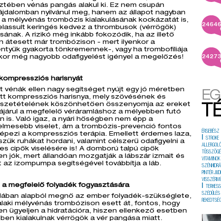
ztében vénás pangás alakul ki. Ez nem csupán
ájdalomban nyilvánul meg, hanem az állapot nagyban
a mélyvénás trombózis kialakulásának kockázatát is,
2464
lelassult keringés kedvez a thrombusok (vérrögök)
ásának. A rizikó még inkább fokozódik, ha az illető
 átesett már trombózison - mert ilyenkor a
entyűk gyakorta tönkremennek-, vagy ha trombofíliája
kor még nagyobb odafigyelést igényel a megelőzés!
2427
 kompressziós harisnyát
lt vénák ellen nagy segítséget nyújt egy jó méretben
EG
ott kompressziós harisnya, mely szövésének és
szetételének köszönhetően összenyomja az ereket
T
ájárul a megfelelő véráramláshoz a mélyebben futó
 is. Való igaz, a nyári hőségben nem épp a
elmesebb viselet, ám a trombózis-prevenció fontos
ÉRSEBÉSZ
épezi a kompressziós terápia. Emellett érdemes laza,
|
STROKE
szűk ruhákat hordani, valamint célszerű odafigyelni a
ALLERGOL
s cipők viselésére is! A domború talpú cipők
TÜSSZÖG
n jók, mert állandóan mozgatják a lábszár izmait és
VITAMINOK
rt az izompumpa segítségével továbbítja a láb.
SZÉNHIDRÁ
PINTÉR JUD
VISSZÉRM
 a megfelelő folyadék fogyasztására
|
TERHES
SZÉDÜLÉS
ulában alapból megnő az ember folyadék-szükséglete,
REKEDTSÉ
laki mélyvénás trombózison esett át, fontos, hogy
n ügyeljen a hidratációra, hiszen ellenkező esetben
en kialakulnak vérrögök a vér pangása miatt.