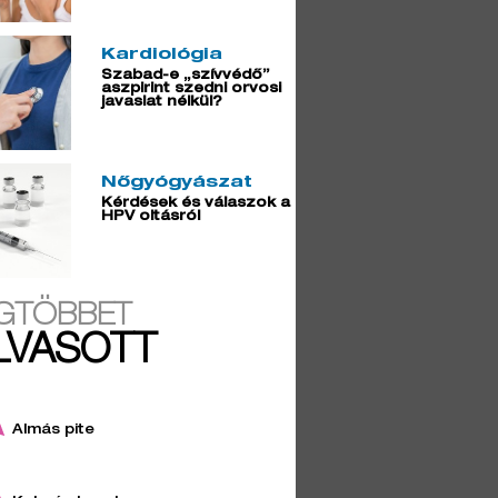
Kardiológia
Szabad-e „szívvédő”
aszpirint szedni orvosi
javaslat nélkül?
Nőgyógyászat
Kérdések és válaszok a
HPV oltásról
GTÖBBET
LVASOTT
Almás pite
4