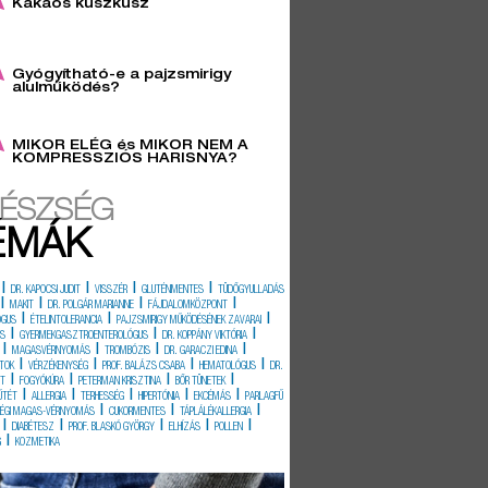
Kakaós kuszkusz
6
Gyógyítható-e a pajzsmirigy
alulműködés?
3
MIKOR ELÉG és MIKOR NEM A
KOMPRESSZIÓS HARISNYA?
ÉSZSÉG
ÉMÁK
|
|
|
|
DR. KAPOCSI JUDIT
VISSZÉR
GLUTÉNMENTES
TÜDŐGYULLADÁS
|
|
|
|
MAKIT
DR. POLGÁR MARIANNE
FÁJDALOMKÖZPONT
|
|
|
ÓGUS
ÉTELINTOLERANCIA
PAJZSMIRIGY MŰKÖDÉSÉNEK ZAVARAI
|
|
|
ÉS
GYERMEKGASZTROENTEROLÓGUS
DR. KOPPÁNY VIKTÓRIA
|
|
|
|
MAGASVÉRNYOMÁS
TROMBÓZIS
DR. GARACZI EDINA
|
|
|
|
TOK
VÉRZÉKENYSÉG
PROF. BALÁZS CSABA
HEMATOLÓGUS
DR.
|
|
|
|
IT
FOGYÓKÚRA
PETERMAN KRISZTINA
BŐR TÜNETEK
|
|
|
|
|
ŰTÉT
ALLERGIA
TERHESSÉG
HIPERTÓNIA
EKCÉMÁS
PARLAGFŰ
|
|
|
SÉGI MAGAS-VÉRNYOMÁS
CUKORMENTES
TÁPLÁLÉKALLERGIA
|
|
|
|
|
DIABÉTESZ
PROF. BLASKÓ GYÖRGY
ELHÍZÁS
POLLEN
|
G
KOZMETIKA