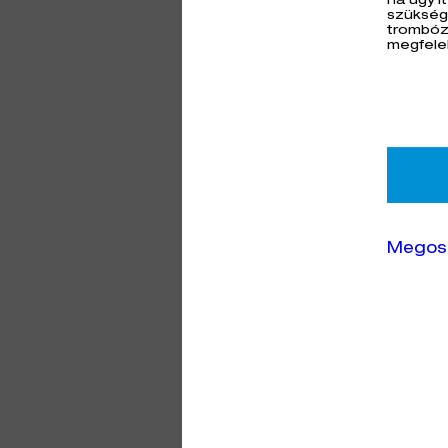
ha úgy í
szükség 
trombózi
megfelel
Megos