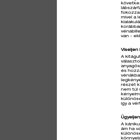
követke
lábszárf
fokozza 
mivel a 
kialakul
korábban
vénabill
van - ek
Viseljen
A kitágu
választ
anyagös
és hozz
vénákban
legkény
részét k
nem túl 
kényelme
különöse
így a vé
Ügyeljen
A kánik
ám ha va
különöse
könnyebb