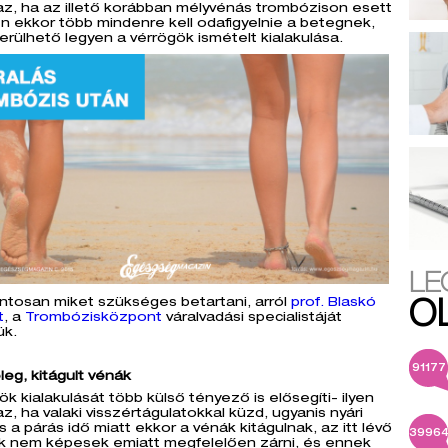
az, ha az illető korábban mélyvénás trombózison esett
en ekkor több mindenre kell odafigyelnie a betegnek,
erülhető legyen a vérrögök ismételt kialakulása.
LE
ntosan miket szükséges betartani, arról
prof. Blaskó
O
t
, a
Trombózisközpont
váralvadási specialistáját
ük.
91177
leg, kitágult vénák
ök kialakulását több külső tényező is elősegíti- ilyen
az, ha valaki visszértágulatokkal küzd, ugyanis nyári
 a párás idő miatt ekkor a vénák kitágulnak, az itt lévő
3996
űk nem képesek emiatt megfelelően zárni, és ennek