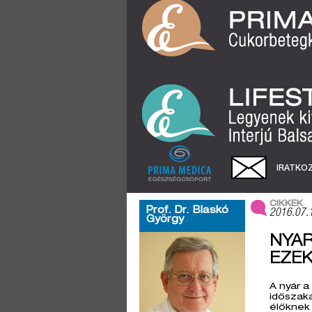
IRATKOZ
CIKKEK
Prof. Dr. Blaskó
2016.07.
György
NYAR
EZEK
A nyár a
időszaka
élőknek 