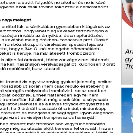
tesen a bevitt folyadék ne alkohol és ne is kávé
ugyanis azok csak tovább fokozzák a dehidratációt!
a nagy meleget
 említettük, a kánikulában gyorsabban kitágulnak az
ért fontos, hogy lehetőleg keveset tartózkodjon a
Húzódjon inkább az árnyákba, és a napfürdőzést
 a kevésbé meleg órákban- tanácsolja prof. Blaskó
a Trombózisközpont váralvadási specialistája, aki
tte, hogy a 34o C -nál melegebb hőmérsékletű
zeket is kerülje, ha már átesett trombózison!
is álljon fel óránként, többször végezzen lábtornát,
 ha kell, használjon véralvadásgátlót, különösen 3 órát
dó repülésnél, busz-utaknál
si trombózis egy viszonylag gyakori jelenség, amikor
 hosszabb út során (nem csak repülő esetében!) a
ző vérrögök mélyvénás trombózist, rossz esetben
óliát okoznak. Ennek hátterében egy fel nem
 trombofílián túl állhat még a sok ülés, a súlyosabb
águlatok jelenléte és a kevés folyadékfogyasztás is.
ért, ha 2 óránál hosszabb útra indul, mindenképp
el óránként és mozgassa át végtagjait, igyon elegendő
gű vizet és viseljen kompressziós harisnyát!
ben átesett már trombózison vagy tüdőembólián,
hogy még az utazás előtt keresse fel orvosát, hiszen