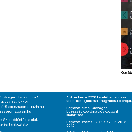
Koráb
1 Szeged, Bárka utca 1
A Széchenyi 2020 keretében európai
uniós támogatással megvalósuló projek
+36 70 428 5521
:
info@egeszsegmagazin.hu
Pályázat címe: Országos
eszsegmagazin.hu
Egészségkoordinációs központ
kialakítása
s Szerződési feltételek
Pályázat száma: GOP 3.3.2-13-2013-
elési tájékoztató
0042
szum