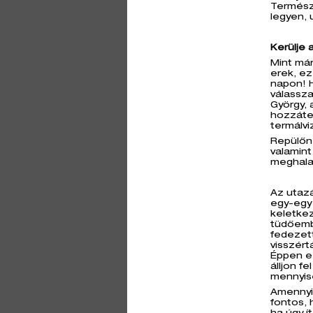
Természe
legyen, 
Kerülje 
Mint már
erek, ez
napon! 
válassza
György, 
hozzáte
termálvi
Repülőn 
valamint
meghala
Az utazá
egy-egy
keletke
tüdőemb
fedezett
visszért
Éppen ez
álljon f
mennyisé
Amennyi
fontos, 