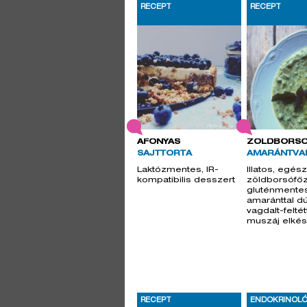
RECEPT
RECEPT
ÁFONYÁS
ZÖLDBORSÓ
SAJTTORTA
AMARÁNTVA
Laktózmentes, IR-
Illatos, egé
kompatibilis desszert
zöldborsófő
gluténmente
amaránttal dú
vagdalt-feltét
muszáj elkész
RECEPT
ENDOKRINOLÓ