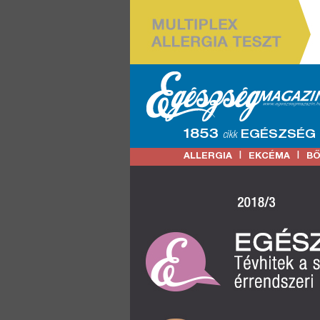
1853
EGÉSZSÉG
cikk
|
|
ALLERGIA
EKCÉMA
B