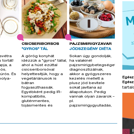
CSICSERIBORSÓS
PAJZSMIRIGYZAVAR
"GYROS" TÁL
JÓDSZEGÉNY DIÉTA
svétra
A görög konyhát
Sokan úgy gondolják,
 tortát!
idézzük a "gyros" tállal,
ha valakinél
apja, a
ahol a húst ezúttal
pajzsmirigybetegséget
ós,
csicseriborsóval
diagnosztizálnak,
túrós. És
helyettesítjük, hogy a
akkor a gyógyszeres
Egész
bolya-
vegetáriánusok is
kezelés mellett a
Egész
bátran
plusz jód bevitele
tarta
fogyaszthassák.
sokat javítana az
Egyébként pedig IR-
állapotukon. Pedig
kompatibilis,
vannak olyan zavarok –
gluténmentes,
pl.
tojásmentes és
pajzsmirigygyulladás,
FINOM!
autoimmun zav