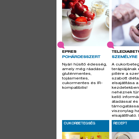
EPRES
TELEDIABET
POHÁRDESSZERT
SZEMÉLYRE
Nyári hűsítő édesség,
A cukorbete
amely még ráadásul
terápiájának 
gluténmentes,
pillére a sze
tojásmentes,
szabott diét
cukormentes és IR-
elsajátítása a
kompatibilis!
kezdetekben
nehéznek tűn
kellő informá
átadással és
támogatássa
viszonylag h
elsajátítható
nagy szerep
CUKORBETEGSÉG
RECEPT