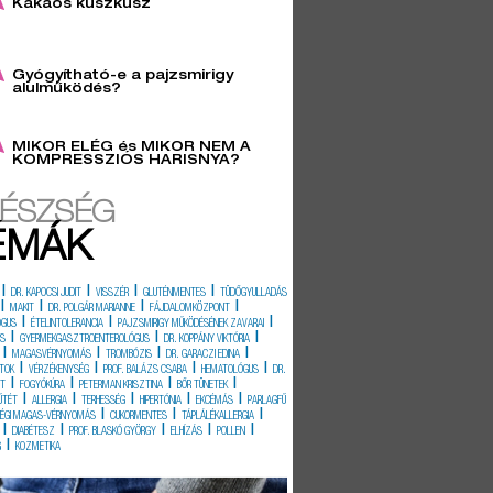
Kakaós kuszkusz
6
Gyógyítható-e a pajzsmirigy
alulműködés?
3
MIKOR ELÉG és MIKOR NEM A
KOMPRESSZIÓS HARISNYA?
ÉSZSÉG
ÉMÁK
|
|
|
|
DR. KAPOCSI JUDIT
VISSZÉR
GLUTÉNMENTES
TÜDŐGYULLADÁS
|
|
|
|
MAKIT
DR. POLGÁR MARIANNE
FÁJDALOMKÖZPONT
|
|
|
ÓGUS
ÉTELINTOLERANCIA
PAJZSMIRIGY MŰKÖDÉSÉNEK ZAVARAI
|
|
|
ÉS
GYERMEKGASZTROENTEROLÓGUS
DR. KOPPÁNY VIKTÓRIA
|
|
|
|
MAGASVÉRNYOMÁS
TROMBÓZIS
DR. GARACZI EDINA
|
|
|
|
TOK
VÉRZÉKENYSÉG
PROF. BALÁZS CSABA
HEMATOLÓGUS
DR.
|
|
|
|
IT
FOGYÓKÚRA
PETERMAN KRISZTINA
BŐR TÜNETEK
|
|
|
|
|
ŰTÉT
ALLERGIA
TERHESSÉG
HIPERTÓNIA
EKCÉMÁS
PARLAGFŰ
|
|
|
SÉGI MAGAS-VÉRNYOMÁS
CUKORMENTES
TÁPLÁLÉKALLERGIA
|
|
|
|
|
DIABÉTESZ
PROF. BLASKÓ GYÖRGY
ELHÍZÁS
POLLEN
|
G
KOZMETIKA