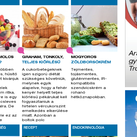
MÖLCS
GRAHAM, TÖNKÖLY,
MOGYORÓS
?
TELJES KIŐRLÉSŰ
ZÖLDBORSÓKRÉM
többen
A cukorbetegeknek
Tejmentes,
s, hűsítő
igen szigorú diétát
tojásmentes,
 kívánjuk
szükséges követniük,
gluténmentes, IR-
melynek egyik
kompatibilis
elek
alapelve, hogy a fehér
szendvicskrém a
m ritka,
kenyér helyett teljes
rohanó
e is egy
kiőrlésű pékárukat kell
hétköznapokban.
lcsleves
fogyasztaniuk a
alra. De
hirtelen vércukorszint
emelkedés elkerülése
ele ez az
miatt. Azonban a
te
boltok polc
SÉG
RECEPT
ENDOKRINOLÓGIA