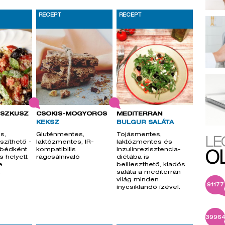
RECEPT
RECEPT
USZKUSZ
CSOKIS-MOGYORÓS
MEDITERRÁN
KEKSZ
BULGUR SALÁTA
s,
Gluténmentes,
Tojásmentes,
LE
szíthető -
laktózmentes, IR-
laktózmentes és
ebédként
kompatibilis
inzulinrezisztencia-
O
s helyett
rágcsálnivaló
diétába is
e
beilleszthető, kiadós
.
saláta a mediterrán
világ minden
91177
ínycsiklandó ízével.
3996