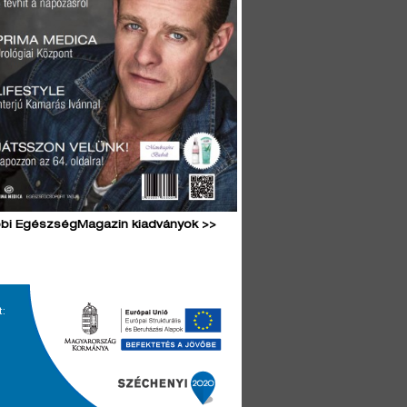
bi EgészségMagazin kiadványok >>
t: