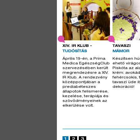
XIV. IR KLUB -
TAVASZI
TUDÓSÍTÁS
MÁMOR
Április 19-én, a Prima
Készítsen hú
Medica EgészségClub
ehető virágos
szervezésében került
Piskóta az al
megrendezésre a XIV.
krém: avokád
IR Klub. A rendezvény
fehércsokis, 
középpontjában a
tavaszi üde i
prediabéteszes
dekoráció!
állapotok felismerése,
kezelése, terápiája és
szövődményeinek az
elkerülése volt.
1
2
3