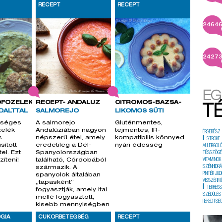
RECEPT
RECEPT
2464
2427
EG
FŐZELÉK
RECEPT- ANDALÚZ
CITROMOS-BAZSA-
T
DALTTAL
SALMOREJO
LIKOMOS SÜTI
szséges
A salmorejo
Gluténmentes,
zelék
Andalúziában nagyon
tejmentes, IR-
ÉRSEBÉSZ
s
népszerű étel, amely
kompatibilis könnyed
|
STROKE
sított
eredetileg a Dél-
nyári édesség
ALLERGOL
tel. Ezt
Spanyolországban
TÜSSZÖG
íteni!
található, Córdobából
VITAMINOK
SZÉNHIDRÁ
származik. A
PINTÉR JUD
spanyolok általában
VISSZÉRM
„tapasként”
|
TERHES
fogyasztják, amely ital
SZÉDÜLÉS
mellé fogyasztott,
REKEDTSÉ
kisebb mennyiségben
tálalt ételek
GIA
CUKORBETEGSÉG
RECEPT