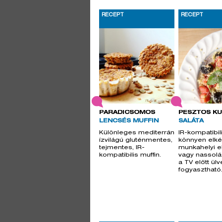
RECEPT
RECEPT
PARADICSOMOS
PESZTÓS K
LENCSÉS MUFFIN
SALÁTA
Különleges mediterrán
IR-kompatibili
ízvilágú gluténmentes,
könnyen elké
tejmentes, IR-
munkahelyi 
kompatibilis muffin.
vagy nassolá
a TV előtt ülv
fogyasztható