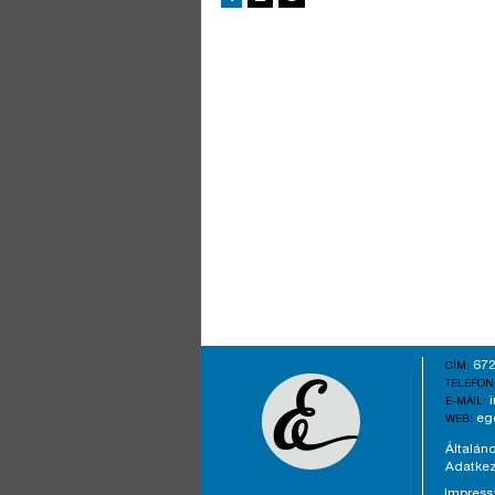
672
CÍM:
TELEFON
E-MAIL:
eg
WEB:
Általáno
Adatkez
Impres