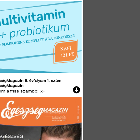
ségMagazin 6. évfolyam 1. szám
ségMagazin
lom a friss számból >>