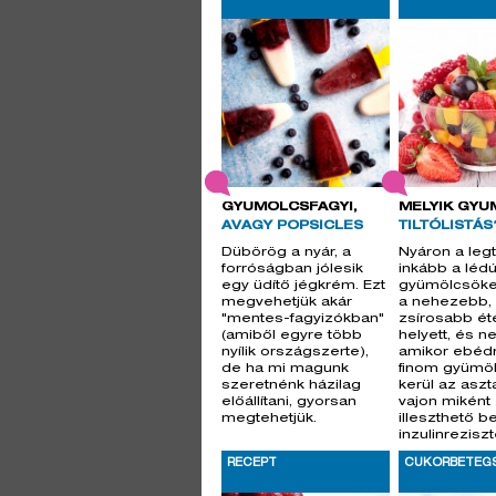
GYÜMÖLCSFAGYI,
MELYIK GYÜ
AVAGY POPSICLES
TILTÓLISTÁS
Dübörög a nyár, a
Nyáron a leg
forróságban jólesik
inkább a lédú
egy üdítő jégkrém. Ezt
gyümölcsöket
megvehetjük akár
a nehezebb,
"mentes-fagyizókban"
zsírosabb ét
(amiből egyre több
helyett, és ne
nyílik országszerte),
amikor ebédr
de ha mi magunk
finom gyümö
szeretnénk házilag
kerül az aszt
előállítani, gyorsan
vajon miként
megtehetjük.
illeszthető b
inzulinrezisz
RECEPT
CUKORBETEG