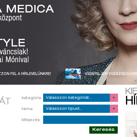
ZON FEL A HÍRLEVELÜNKRE!
IGÉNYELJEN EGÉSZSÉGCAR
KI
kategória:
H
téma:
kifejezés:
Keresés