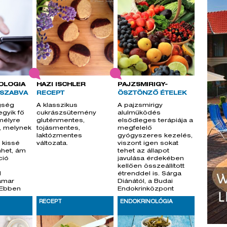
OLÓGIA
HÁZI ISCHLER
PAJZSMIRIGY-
 SZABVA
RECEPT
ÖSZTÖNZŐ ÉTELEK
gség
A klasszikus
A pajzsmirigy
egyik fő
cukrászsütemény
alulműködés
mélyre
gluténmentes,
elsődleges terápiája a
a, melynek
tojásmentes,
megfelelő
laktózmentes
gyógyszeres kezelés,
 kissé
változata.
viszont igen sokat
het, ám
tehet az állapot
ció
javulása érdekében
kellően összeállított
l
étrenddel is. Sárga
amar
Diánától, a Budai
. Ebben
Endokrinközpont
e va
dietetikusától megt
RECEPT
ENDOKRINOLÓGIA