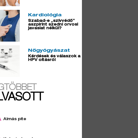
Kardiológia
Szabad-e „szívvédő”
aszpirint szedni orvosi
javaslat nélkül?
Nőgyógyászat
Kérdések és válaszok a
HPV oltásról
GTÖBBET
LVASOTT
Almás pite
4