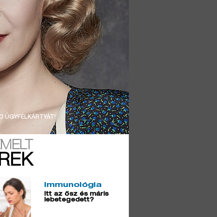
D ÜGYFÉLKÁRTYÁT!
EMELT
ÍREK
Immunológia
Itt az ősz és máris
lebetegedett?