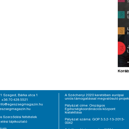
Koráb
1 Szeged, Bárka utca 1
A Széchenyi 2020 keretében európai
uniós támogatással megvalósuló projek
+36 70 428 5521
:
info@egeszsegmagazin.hu
Pályázat címe: Országos
eszsegmagazin.hu
Egészségkoordinációs központ
kialakítása
s Szerződési feltételek
Pályázat száma: GOP 3.3.2-13-2013-
elési tájékoztató
0042
szum