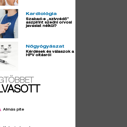
Kardiológia
Szabad-e „szívvédő”
aszpirint szedni orvosi
javaslat nélkül?
Nőgyógyászat
Kérdések és válaszok a
HPV oltásról
GTÖBBET
LVASOTT
Almás pite
4