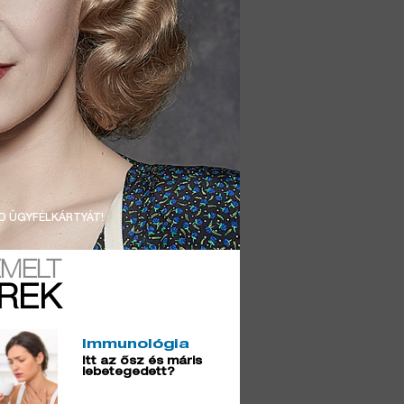
D ÜGYFÉLKÁRTYÁT!
EMELT
ÍREK
Immunológia
Itt az ősz és máris
lebetegedett?