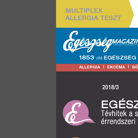
1853
EGÉSZSÉG
cikk
|
|
ALLERGIA
EKCÉMA
B