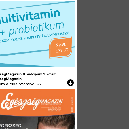
ségMagazin 6. évfolyam 1. szám
ségMagazin
lom a friss számból >>