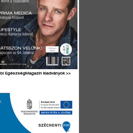
bi EgészségMagazin kiadványok >>
t: