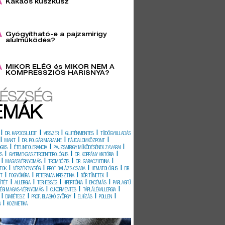
Kakaós kuszkusz
6
Gyógyítható-e a pajzsmirigy
alulműködés?
3
MIKOR ELÉG és MIKOR NEM A
KOMPRESSZIÓS HARISNYA?
ÉSZSÉG
ÉMÁK
|
|
|
|
DR. KAPOCSI JUDIT
VISSZÉR
GLUTÉNMENTES
TÜDŐGYULLADÁS
|
|
|
|
MAKIT
DR. POLGÁR MARIANNE
FÁJDALOMKÖZPONT
|
|
|
ÓGUS
ÉTELINTOLERANCIA
PAJZSMIRIGY MŰKÖDÉSÉNEK ZAVARAI
|
|
|
ÉS
GYERMEKGASZTROENTEROLÓGUS
DR. KOPPÁNY VIKTÓRIA
|
|
|
|
MAGASVÉRNYOMÁS
TROMBÓZIS
DR. GARACZI EDINA
|
|
|
|
TOK
VÉRZÉKENYSÉG
PROF. BALÁZS CSABA
HEMATOLÓGUS
DR.
|
|
|
|
IT
FOGYÓKÚRA
PETERMAN KRISZTINA
BŐR TÜNETEK
|
|
|
|
|
ŰTÉT
ALLERGIA
TERHESSÉG
HIPERTÓNIA
EKCÉMÁS
PARLAGFŰ
|
|
|
SÉGI MAGAS-VÉRNYOMÁS
CUKORMENTES
TÁPLÁLÉKALLERGIA
|
|
|
|
|
DIABÉTESZ
PROF. BLASKÓ GYÖRGY
ELHÍZÁS
POLLEN
|
G
KOZMETIKA