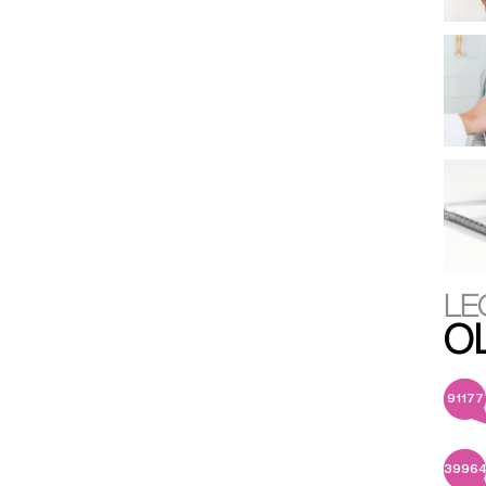
LE
O
91177
3996