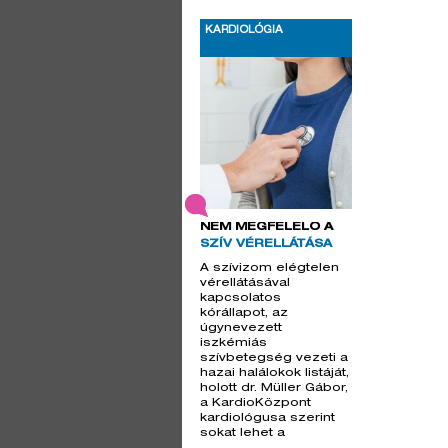
KARDIOLÓGIA
NEM MEGFELELŐ A
SZÍV VÉRELLÁTÁSA
A szívizom elégtelen
vérellátásával
kapcsolatos
kórállapot, az
úgynevezett
iszkémiás
szívbetegség vezeti a
hazai halálokok listáját,
holott dr. Müller Gábor,
a KardioKözpont
kardiológusa szerint
sokat lehet a