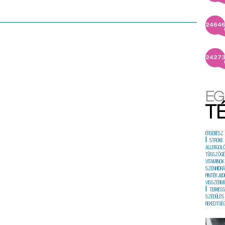
2464
2427
EG
T
ÉRSEBÉSZ
|
STROKE
ALLERGOL
TÜSSZÖG
VITAMINOK
SZÉNHIDRÁ
PINTÉR JUD
VISSZÉRM
|
TERHES
SZÉDÜLÉS
REKEDTSÉ