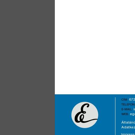
672
CÍM:
TELEFON
E-MAIL:
eg
WEB:
Általáno
Adatkez
Impres