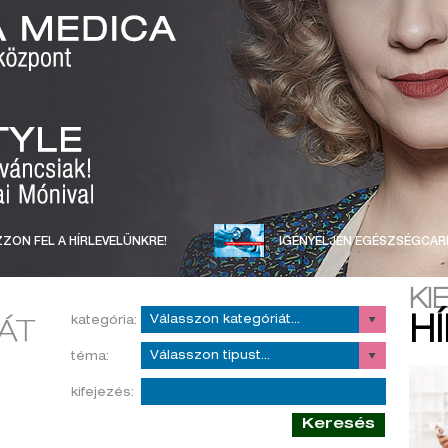
ZON FEL A HÍRLEVELÜNKRE!
IGÉNYELJEN EGÉSZSÉGCAR
KI
kategória:
H
téma:
kifejezés:
Keresés