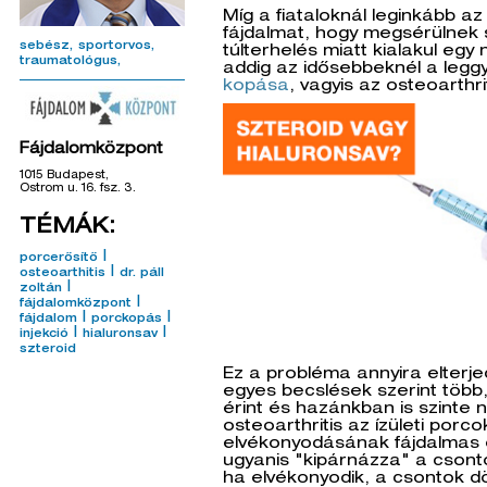
Míg a fiataloknál leginkább az
fájdalmat, hogy megsérülnek 
sebész
sportorvos
túlterhelés miatt kialakul egy
traumatológus
addig az idősebbeknél a legg
kopása
, vagyis az osteoarthrit
Fájdalomközpont
1015 Budapest,
Ostrom u. 16. fsz. 3.
TÉMÁK:
|
porcerősítő
|
osteoarthitis
dr. páll
|
zoltán
|
fájdalomközpont
|
|
fájdalom
porckopás
|
|
injekció
hialuronsav
szteroid
Ez a probléma annyira elterj
egyes becslések szerint több,
érint és hazánkban is szinte
osteoarthritis az ízületi porc
elvékonyodásának fájdalmas
ugyanis "kipárnázza" a csontok
ha elvékonyodik, a csontok dör