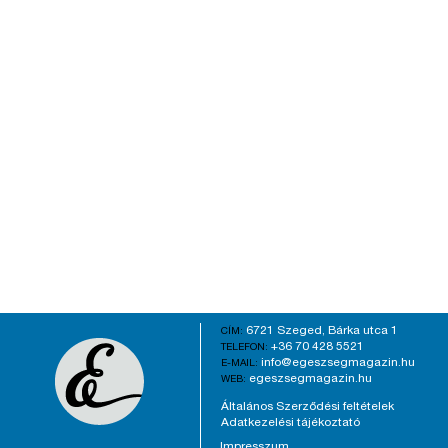
6721 Szeged, Bárka utca 1
CÍM:
+36 70 428 5521
TELEFON:
info@egeszsegmagazin.hu
E-MAIL:
egeszsegmagazin.hu
WEB:
Általános Szerződési feltételek
Adatkezelési tájékoztató
Impresszum