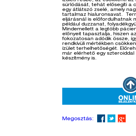
ízületi résbe, az csökkenti az 
súrlódását, tehát elősegíti a
egy átlátszó zselé, amely na
tartalmaz hialuronsavat. Te
eljárásnál is előfordulhatnak
például duzzanat, folyadékgyü
Mindemellett a legtöbb pácie
előnyeit tapasztalja, hiszen a
fokozatosan adódik össze, íg
rendkívüli mértékben csökkenti
ízület terhelhetőségét. Előr
már elérhető egy szteroiddal 
készítmény is.
Megosztás: