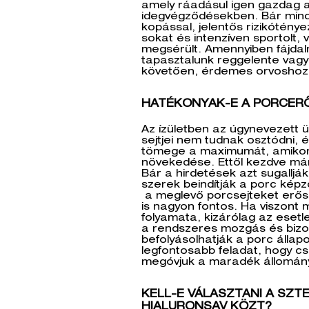
amely ráadásul igen gazdag a
idegvégződésekben. Bár minden
kopással, jelentős rizikótényez
sokat és intenzíven sportolt, 
megsérült. Amennyiben fájdal
tapasztalunk reggelente vagy 
követően, érdemes orvoshoz f
HATÉKONYAK-E A PORCER
Az ízületben az úgynevezett ü
sejtjei nem tudnak osztódni, é
tömege a maximumát, amikor 
növekedése. Ettől kezdve má
Bár a hirdetések azt sugalljá
szerek beindítják a porc képz
a meglevő porcsejteket erősí
is nagyon fontos. Ha viszont 
folyamata, kizárólag az esetl
a rendszeres mozgás és bizo
befolyásolhatják a porc állapo
legfontosabb feladat, hogy csi
megóvjuk a maradék állomán
KELL-E VÁLASZTANI A SZTE
HIALURONSAV KÖZT?