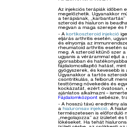
Az injekciós terápiák időben 
megelőzhetik. Ugyanakkor műt
a terápiának, „karbantartás” 
szteroid és hialuron is beadh
megvan a maga szerepe és 
- A
kortikoszteroid injekció
ige
eljárás arthritis esetén, ugyan
és elnyomja az immunrendsze
rheumatoid arthritis esetén s
meg. A szteroid kitűnő szer 
ugyanis a vérárammal eljut a g
gyorsabban és hatékonyabban 
fájdalomcsillapító hatást, min
gyógyszerek, és kevesebb is 
Ugyanakkor a tartós szteroid
csontritkulás, a felborult mens
testtömeg növekedés és egy
kockázatát, ezért óvatosan, 
ajánlatos alkalmazni – ismerte
Fájdalomközpont
sebésze, tr
- A hosszú távú eredmény ala
a
hialuronsav injekció
. A hial
természetesen is előforduló 
„megolajozza” az ízületet és t
lökéseket. Ha tehát hialurons