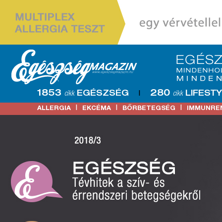
1853
280
EGÉSZSÉG
LIFEST
cikk
|
cikk
|
|
|
ALLERGIA
EKCÉMA
BŐRBETEGSÉG
IMMUNRE