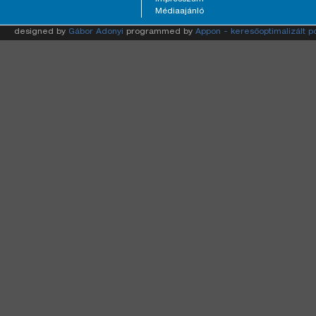
Médiaajánló
designed by
Gábor Adonyi
programmed by
Appon - keresőoptimalizált p