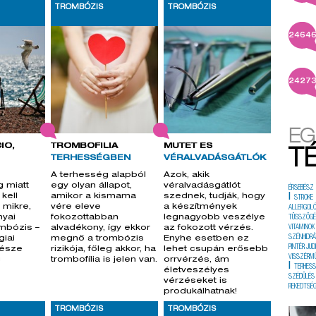
TROMBÓZIS
TROMBÓZIS
2464
2427
EG
IÓ,
TROMBOFÍLIA
MŰTÉT ÉS
T
TERHESSÉGBEN
VÉRALVADÁSGÁTLÓK
A terhesség alapból
Azok, akik
 miatt
egy olyan állapot,
véralvadásgátlót
ÉRSEBÉSZ
kell
amikor a kismama
szednek, tudják, hogy
|
STROKE
 mikre,
vére eleve
a készítmények
ALLERGOL
nyai
fokozottabban
legnagyobb veszélye
TÜSSZÖG
ombózis –
alvadékony, így ekkor
az fokozott vérzés.
VITAMINOK
SZÉNHIDRÁ
iai
megnő a trombózis
Enyhe esetben ez
PINTÉR JUD
észe
rizikója, főleg akkor, ha
lehet csupán erősebb
VISSZÉRM
g
trombofília is jelen van.
orrvérzés, ám
|
TERHES
életveszélyes
SZÉDÜLÉS
vérzéseket is
REKEDTSÉ
produkálhatnak!
TROMBÓZIS
TROMBÓZIS