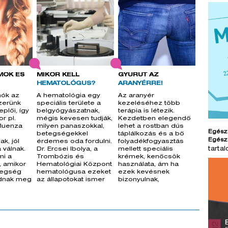
MÓK ÉS
MIKOR KELL
GYŰRŰT AZ
HEMATOLÓGUS?
ARANYÉRRE!
mók az
A hematológia egy
Az aranyér
zerünk
speciális területe a
kezeléséhez több
eplői, így
belgyógyászatnak,
terápia is létezik.
r pl.
mégis kevesen tudják,
Kezdetben elegendő
fluenza
milyen panaszokkal,
lehet a rostban dús
Egész
betegségekkel
táplálkozás és a bő
Egész
k, jól
érdemes oda fordulni.
folyadékfogyasztás
tarta
 válnak.
Dr. Ercsei Ibolya, a
mellett speciális
mi a
Trombózis és
krémek, kenőcsök
, amikor
Hematológiai Központ
használata, ám ha
tegség
hematológusa ezeket
ezek kevésnek
adnak meg
az állapotokat ismer
bizonyulnak,
komolyabb, műtéti
beavat