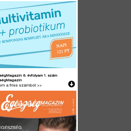
ségMagazin 6. évfolyam 1. szám
ségMagazin
lom a friss számból >>