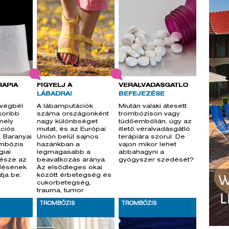
ÁPIA
FIGYELJ A
VÉRALVADÁSGÁTLÓ
LÁBADRA!
BEFEJEZÉSE
 végbél
A lábamputációk
Miután valaki átesett
koribb
száma országonként
trombózison vagy
mely
nagy különbséget
tüdőembólián, úgy az
ációs
mutat, és az Európai
illető véralvadásgátló
. Baranyai
Unión belül sajnos
terápiára szorul. De
ombózis
hazánkban a
vajon mikor lehet
iai
legmagasabb a
abbahagyni a
észe az
beavatkozás aránya.
gyógyszer szedését?
elésének
Az elsődleges okai
tja be.
között érbetegség és
cukorbetegség,
trauma, tumor
szerepel.
TROMBÓZIS
TROMBÓZIS