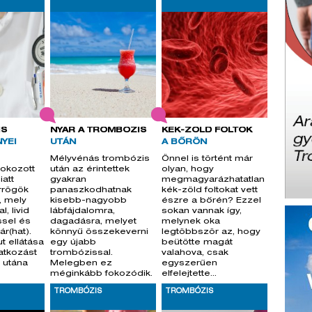
IS
NYÁR A TROMBÓZIS
KÉK-ZÖLD FOLTOK
YEI
UTÁN
A BŐRÖN
Mélyvénás trombózis
Önnel is történt már
fokozott
után az érintettek
olyan, hogy
att
gyakran
megmagyarázhatatlan
rrögök
panaszkodhatnak
kék-zöld foltokat vett
i, mely
kisebb-nagyobb
észre a bőrén? Ezzel
, livid
lábfájdalomra,
sokan vannak így,
sel és
dagadásra, melyet
melynek oka
ár(hat).
könnyű összekeverni
legtöbbször az, hogy
ut ellátása
egy újabb
beütötte magát
atkozást
trombózissal.
valahova, csak
 utána
Melegben ez
egyszerűen
méginkább fokozódik.
elfelejtette...
TROMBÓZIS
TROMBÓZIS