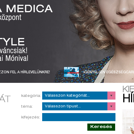
ZON FEL A HÍRLEVELÜNKRE!
IGÉNYELJEN EGÉSZSÉGCAR
KI
kategória:
H
téma:
kifejezés:
Keresés