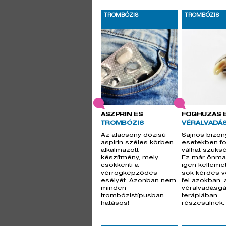
TROMBÓZIS
TROMBÓZIS
ASZPRIN ÉS
FOGHÚZÁS 
TROMBÓZIS
VÉRALVADÁ
Az alacsony dózisú
Sajnos bizon
aspirin széles körben
esetekben f
alkalmazott
válhat szüks
készítmény, mely
Ez már önma
csökkenti a
igen kelleme
vérrögképződés
sok kérdés v
esélyét. Azonban nem
fel azokban, 
minden
véralvadásgá
trombózistípusban
terápiában
hatásos!
részesülnek.