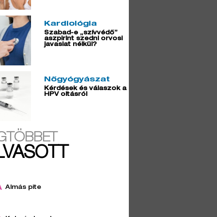
Kardiológia
Szabad-e „szívvédő”
aszpirint szedni orvosi
javaslat nélkül?
Nőgyógyászat
Kérdések és válaszok a
HPV oltásról
GTÖBBET
LVASOTT
Almás pite
2