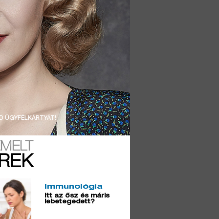
D ÜGYFÉLKÁRTYÁT!
EMELT
ÍREK
Immunológia
Itt az ősz és máris
lebetegedett?