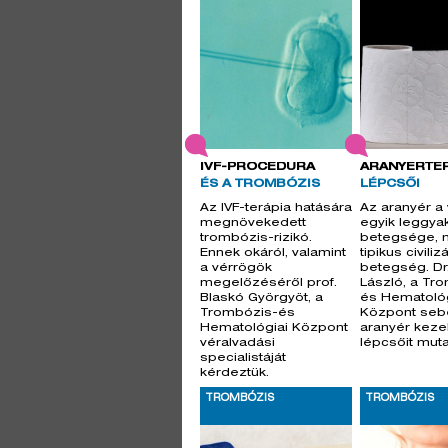
IVF-PROCEDÚRA
ARANYÉRTER
ÉS A TROMBÓZIS
LÉPCSŐI
Az IVF-terápia hatására
Az aranyér a
megnövekedett
egyik leggya
trombózis-rizikó.
betegsége, 
Ennek okáról, valamint
tipikus civiliz
a vérrögök
betegség. Dr
megelőzéséről prof.
László, a Tr
Blaskó Györgyöt, a
és Hematológ
Trombózis-és
Központ seb
Hematológiai Központ
aranyér kez
véralvadási
lépcsőit muta
specialistáját
kérdeztük.
TROMBÓZIS
TROMBÓZIS