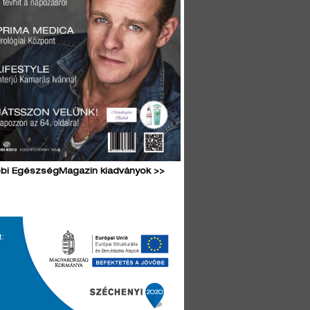
bi EgészségMagazin kiadványok >>
t: