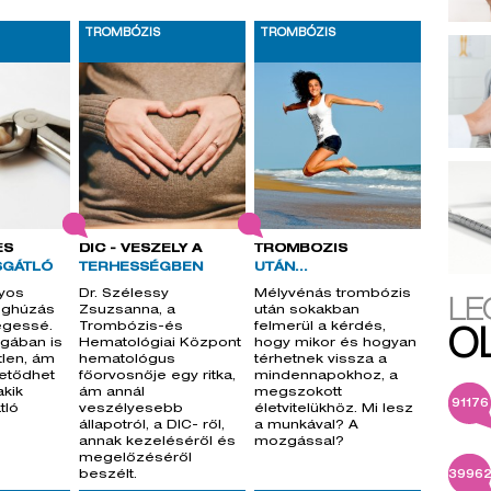
TROMBÓZIS
TROMBÓZIS
ÉS
DIC - VESZÉLY A
TROMBÓZIS
SGÁTLÓ
TERHESSÉGBEN
UTÁN...
yos
Dr. Szélessy
Mélyvénás trombózis
LE
oghúzás
Zsuzsanna, a
után sokakban
égessé.
Trombózis-és
felmerül a kérdés,
O
gában is
Hematológiai Központ
hogy mikor és hogyan
tlen, ám
hematológus
térhetnek vissza a
etődhet
főorvosnője egy ritka,
mindennapokhoz, a
akik
ám annál
megszokott
91176
tló
veszélyesebb
életvitelükhöz. Mi lesz
állapotról, a DIC- ről,
a munkával? A
annak kezeléséről és
mozgással?
megelőzéséről
beszélt.
3996