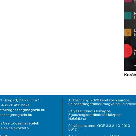
Koráb
1 Szeged, Bárka utca 1
A Széchenyi 2020 keretében európai
uniós támogatással megvalósuló projek
+36 70 428 5521
:
info@egeszsegmagazin.hu
Pályázat címe: Országos
eszsegmagazin.hu
Egészségkoordinációs központ
kialakítása
s Szerződési feltételek
Pályázat száma: GOP 3.3.2-13-2013-
elési tájékoztató
0042
szum