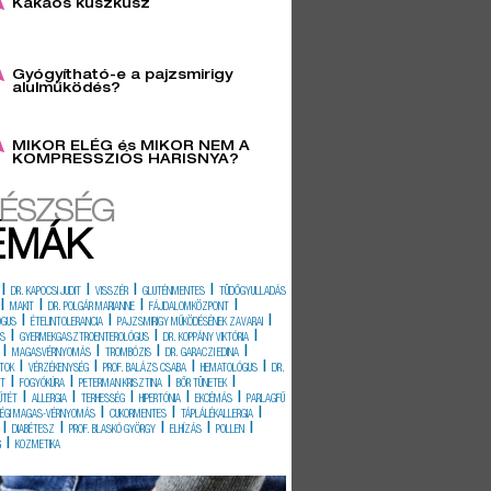
Kakaós kuszkusz
6
Gyógyítható-e a pajzsmirigy
alulműködés?
3
MIKOR ELÉG és MIKOR NEM A
KOMPRESSZIÓS HARISNYA?
ÉSZSÉG
ÉMÁK
|
|
|
|
DR. KAPOCSI JUDIT
VISSZÉR
GLUTÉNMENTES
TÜDŐGYULLADÁS
|
|
|
|
MAKIT
DR. POLGÁR MARIANNE
FÁJDALOMKÖZPONT
|
|
|
ÓGUS
ÉTELINTOLERANCIA
PAJZSMIRIGY MŰKÖDÉSÉNEK ZAVARAI
|
|
|
ÉS
GYERMEKGASZTROENTEROLÓGUS
DR. KOPPÁNY VIKTÓRIA
|
|
|
|
MAGASVÉRNYOMÁS
TROMBÓZIS
DR. GARACZI EDINA
|
|
|
|
TOK
VÉRZÉKENYSÉG
PROF. BALÁZS CSABA
HEMATOLÓGUS
DR.
|
|
|
|
IT
FOGYÓKÚRA
PETERMAN KRISZTINA
BŐR TÜNETEK
|
|
|
|
|
ŰTÉT
ALLERGIA
TERHESSÉG
HIPERTÓNIA
EKCÉMÁS
PARLAGFŰ
|
|
|
SÉGI MAGAS-VÉRNYOMÁS
CUKORMENTES
TÁPLÁLÉKALLERGIA
|
|
|
|
|
DIABÉTESZ
PROF. BLASKÓ GYÖRGY
ELHÍZÁS
POLLEN
|
G
KOZMETIKA