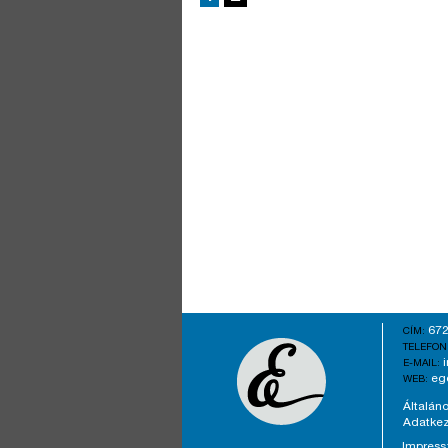
672
CÍM:
TELEFON
E-MAIL:
eg
WEB:
Általáno
Adatkez
Impres