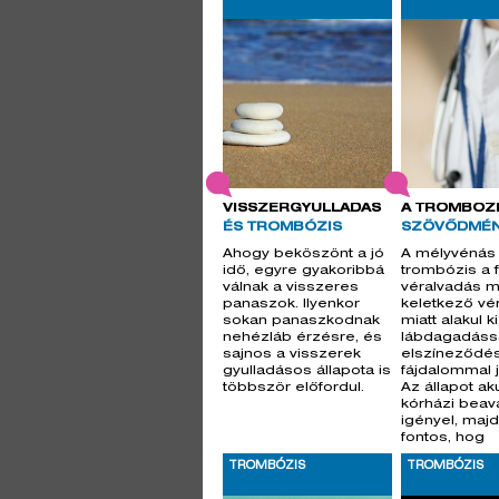
VISSZÉRGYULLADÁS
A TROMBÓZ
ÉS TROMBÓZIS
SZÖVŐDMÉN
Ahogy beköszönt a jó
A mélyvénás
idő, egyre gyakoribbá
trombózis a 
válnak a visszeres
véralvadás mi
panaszok. Ilyenkor
keletkező vé
sokan panaszkodnak
miatt alakul k
nehézláb érzésre, és
lábdagadással
sajnos a visszerek
elszíneződés
gyulladásos állapota is
fájdalommal j
többször előfordul.
Az állapot ak
kórházi beav
igényel, majd
fontos, hog
TROMBÓZIS
TROMBÓZIS