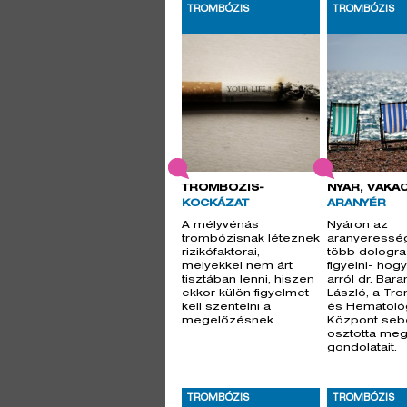
TROMBÓZIS
TROMBÓZIS
TROMBÓZIS-
NYÁR, VAKÁC
KOCKÁZAT
ARANYÉR
A mélyvénás
Nyáron az
trombózisnak léteznek
aranyeresség
rizikófaktorai,
több dologra 
melyekkel nem árt
figyelni- hogy
tisztában lenni, hiszen
arról dr. Bara
ekkor külön figyelmet
László, a Tr
kell szentelni a
és Hematológ
megelőzésnek.
Központ seb
osztotta me
gondolatait.
TROMBÓZIS
TROMBÓZIS