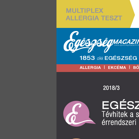
1853
EGÉSZSÉG
cikk
|
|
ALLERGIA
EKCÉMA
B