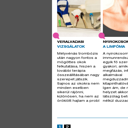
VÉRALVADÁSI
NYIROKCSO
VIZSGÁLATOK
A LIMFÓMA
Mélyvénás trombózis
A nyirokcso
után nagyon fontos a
immunrends
mögöttes okok
egyik fő szer
felkutatása, hiszen a
gyakori, amiko
további terápia
megfázás, in
összeállításában nagy
alkalmával
szerepet játszik.
megduzzadna
Sajnos az okokra nem
kitapinthatóvá
minden esetben
Igen ám, de 
sikerül rájönni,
helyzet akkor
különösen, ha nem az
látszólag be
öröklött hajlam a probl
nélkül duzz
1
2