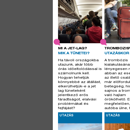
MI A JET-LAG?
TROMBÓZIS
MIK A TÜNETEI?
UTAZÁSKOR
Ha távoli országokba
A trombózis
utazunk, akár több
kialakulásán
órás időeltolódással is
lényegesen
számolnunk kell.
abban az ese
Hogyan tehetjük
az illető csa
könnyebbé az átállást,
már előfordul
elkerülhetjük-e a jet
betegség, hi
lag tüneteként
sajnos a tro
jelentkező erős
való hajlam
fáradtságot, elalvási
örökölhető. 
problémákat és
megfelelően,
fejfájást?
autóba ülne,
nyaral
UTAZÁS
UTAZÁS