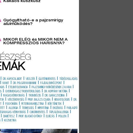
Kakaós kuszkusz
6
Gyógyítható-e a pajzsmirigy
alulműködés?
2
MIKOR ELÉG és MIKOR NEM A
KOMPRESSZIÓS HARISNYA?
ÉSZSÉG
ÉMÁK
|
|
|
|
DR. KAPOCSI JUDIT
VISSZÉR
GLUTÉNMENTES
TÜDŐGYULLADÁS
|
|
|
|
MAKIT
DR. POLGÁR MARIANNE
FÁJDALOMKÖZPONT
|
|
|
ÓGUS
ÉTELINTOLERANCIA
PAJZSMIRIGY MŰKÖDÉSÉNEK ZAVARAI
|
|
|
ÉS
GYERMEKGASZTROENTEROLÓGUS
DR. KOPPÁNY VIKTÓRIA
|
|
|
|
MAGASVÉRNYOMÁS
TROMBÓZIS
DR. GARACZI EDINA
|
|
|
|
TOK
VÉRZÉKENYSÉG
PROF. BALÁZS CSABA
HEMATOLÓGUS
DR.
|
|
|
|
IT
FOGYÓKÚRA
PETERMAN KRISZTINA
BŐR TÜNETEK
|
|
|
|
|
ŰTÉT
ALLERGIA
TERHESSÉG
HIPERTÓNIA
EKCÉMÁS
PARLAGFŰ
|
|
|
SÉGI MAGAS-VÉRNYOMÁS
CUKORMENTES
TÁPLÁLÉKALLERGIA
|
|
|
|
|
DIABÉTESZ
PROF. BLASKÓ GYÖRGY
ELHÍZÁS
POLLEN
|
G
KOZMETIKA