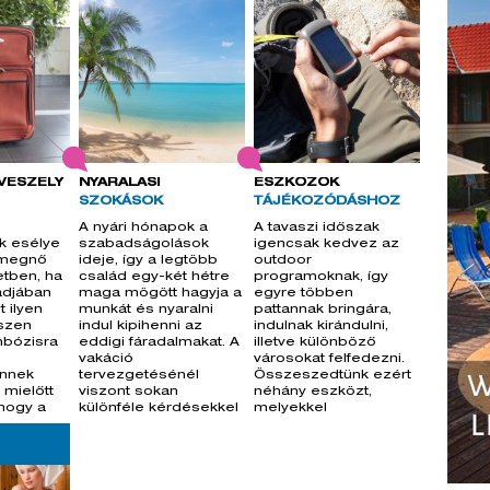
VESZÉLY
NYARALÁSI
ESZKÖZÖK
SZOKÁSOK
TÁJÉKOZÓDÁSHOZ
A nyári hónapok a
A tavaszi időszak
ak esélye
szabadságolások
igencsak kedvez az
 megnő
ideje, így a legtöbb
outdoor
tben, ha
család egy-két hétre
programoknak, így
ládjában
maga mögött hagyja a
egyre többen
t ilyen
munkát és nyaralni
pattannak bringára,
szen
indul kipihenni az
indulnak kirándulni,
mbózisra
eddigi fáradalmakat. A
illetve különböző
vakáció
városokat felfedezni.
Ennek
tervezgetésénél
Összeszedtünk ezért
 mielőtt
viszont sokan
néhány eszközt,
 hogy a
különféle kérdésekkel
melyekkel
szembesülnek
barangolásait
biztonságossá