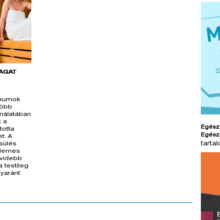
AGÁT
exumok
több
ínálatában
k a
Egész
totta
Egész
t. A
tarta
ssülés
rdemes
videbb
a testileg
gyaránt