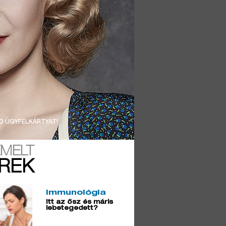
D ÜGYFÉLKÁRTYÁT!
EMELT
ÍREK
Immunológia
Itt az ősz és máris
lebetegedett?