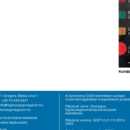
Koráb
1 Szeged, Bárka utca 1
A Széchenyi 2020 keretében európai
uniós támogatással megvalósuló projek
+36 70 428 5521
:
info@egeszsegmagazin.hu
Pályázat címe: Országos
eszsegmagazin.hu
Egészségkoordinációs központ
kialakítása
s Szerződési feltételek
Pályázat száma: GOP 3.3.2-13-2013-
elési tájékoztató
0042
szum