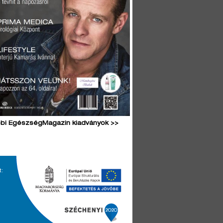
bi EgészségMagazin kiadványok >>
t: