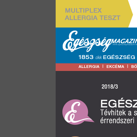
1853
EGÉSZSÉG
cikk
|
|
ALLERGIA
EKCÉMA
B