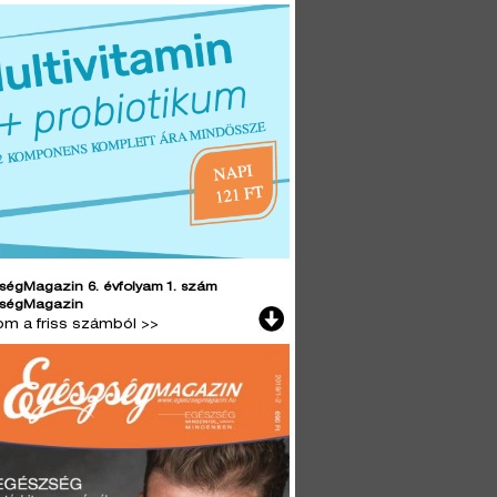
ségMagazin 6. évfolyam 1. szám
ségMagazin
lom a friss számból >>