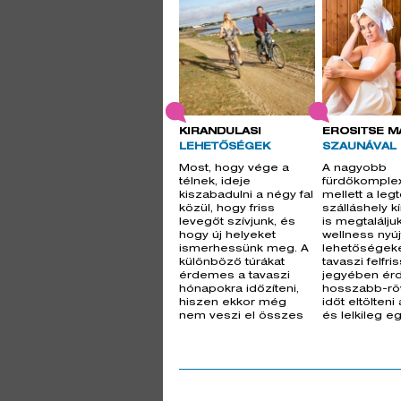
KIRÁNDULÁSI
ERŐSÍTSE M
LEHETŐSÉGEK
SZAUNÁVAL
Most, hogy vége a
A nagyobb
télnek, ideje
fürdőkompl
kiszabadulni a négy fal
mellett a leg
közül, hogy friss
szálláshely k
levegőt szívjunk, és
is megtalálju
hogy új helyeket
wellness nyúj
ismerhessünk meg. A
lehetőségeke
különböző túrákat
tavaszi felfri
érdemes a tavaszi
jegyében é
hónapokra időzíteni,
hosszabb-rö
hiszen ekkor még
időt eltölteni 
nem veszi el összes
és lelkileg e
üdít