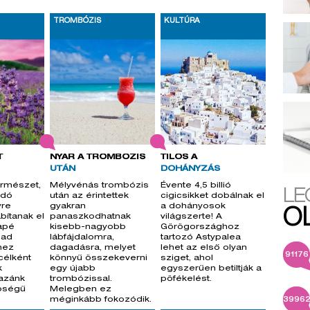
TROMBÓZIS
KULTÚRA
T
NYÁR A TROMBÓZIS
TILOS A
UTÁN
DOHÁNYZÁS
ermészet,
Mélyvénás trombózis
Évente 4,5 billió
LE
odó
után az érintettek
cigicsikket dobálnak el
yre
gyakran
a dohányosok
O
bítanak el
panaszkodhatnak
világszerte! A
apé
kisebb-nagyobb
Görögországhoz
bad
lábfájdalomra,
tartozó Astypalea
hez
dagadásra, melyet
lehet az első olyan
91176
 célként
könnyű összekeverni
sziget, ahol
k
egy újabb
egyszerűen betiltják a
azánk
trombózissal.
pöfékelést.
épségű
Melegben ez
méginkább fokozódik.
3996