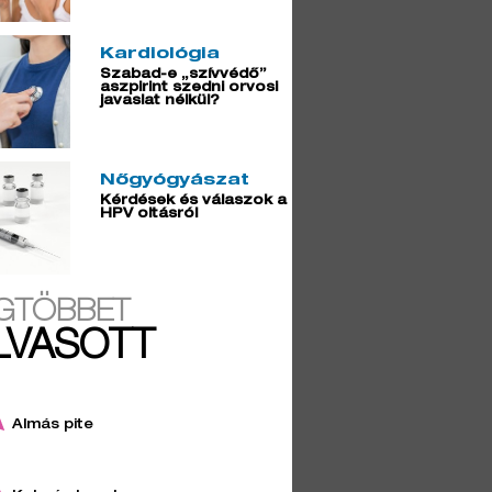
Kardiológia
Szabad-e „szívvédő”
aszpirint szedni orvosi
javaslat nélkül?
Nőgyógyászat
Kérdések és válaszok a
HPV oltásról
GTÖBBET
LVASOTT
Almás pite
2