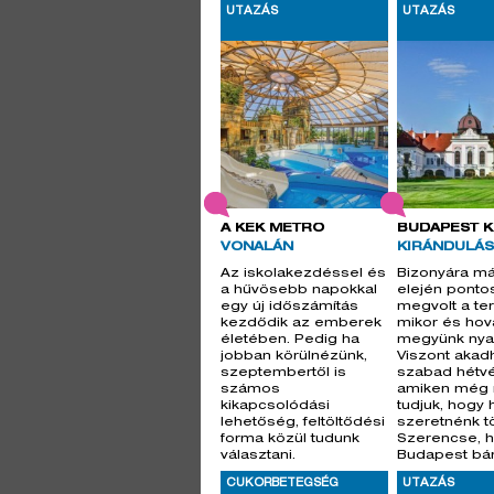
arborétumai..
UTAZÁS
UTAZÁS
A KÉK METRÓ
BUDAPEST K
VONALÁN
KIRÁNDULÁ
Az iskolakezdéssel és
Bizonyára má
a hűvösebb napokkal
elején ponto
egy új időszámítás
megvolt a ter
kezdődik az emberek
mikor és hov
életében. Pedig ha
megyünk nyar
jobban körülnézünk,
Viszont akad
szeptembertől is
szabad hétvé
számos
amiken még
kikapcsolódási
tudjuk, hogy 
lehetőség, feltöltődési
szeretnénk tö
forma közül tudunk
Szerencse, 
választani.
Budapest bá
Családostól, bar
nyitott karokk
CUKORBETEGSÉG
UTAZÁS