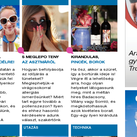
A
5 MEGLEPŐ TÉNY
KIRÁNDULÁS,
DÉLRE!
AZ ASZTMÁRÓL
PINCÉK, BOROK
llatán a
Hogyan befolyásolja
Ha ősz, akkor a szüret,
ihentető
az időjárás a
így a bortúrák ideje is!
zük fel
tüneteket?
Végre itt a lehetőség
lyenkor
Meglephetjük-e
arra, hogy olyan
virágcsokorral
helyeket látogassunk
abb,
allergiás
meg, mint a méltán
v
ismerősünket? Miért
híres Badacsony,
ári
tart egyre tovább a
Villány vagy Somló, és
nkon, és
pollenszezon? Ilyen
megkóstolhassuk
ülünk,
és ehhez hasonló
azok kivételes borait.
kérdésekre adunk
Egy-egy ilyen kirándulá
 A
választ, szakértőnk
a
segítségével.
UTAZÁS
TECHNIKA