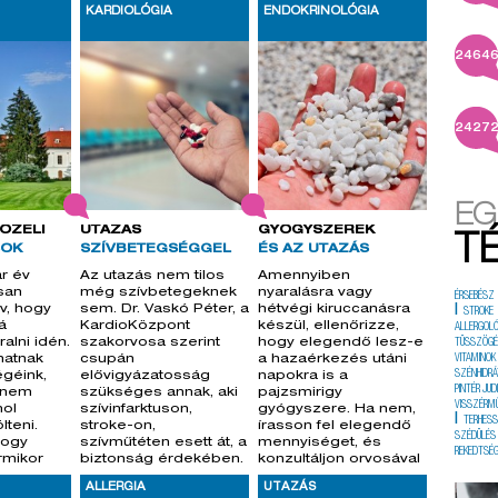
.
KARDIOLÓGIA
ENDOKRINOLÓGIA
2464
2427
EG
ÖZELI
UTAZÁS
GYÓGYSZEREK
T
SOK
SZÍVBETEGSÉGGEL
ÉS AZ UTAZÁS
r év
Az utazás nem tilos
Amennyiben
san
még szívbetegeknek
nyaralásra vagy
ÉRSEBÉSZ
v, hogy
sem. Dr. Vaskó Péter, a
hétvégi kiruccanásra
|
STROKE
á
KardioKözpont
készül, ellenőrizze,
ALLERGOL
alni idén.
szakorvosa szerint
hogy elegendő lesz-e
TÜSSZÖG
hatnak
csupán
a hazaérkezés utáni
VITAMINOK
SZÉNHIDRÁ
géink,
elővigyázatosság
napokra is a
PINTÉR JUD
 nem
szükséges annak, aki
pajzsmirigy
VISSZÉRM
hol
szívinfarktuson,
gyógyszere. Ha nem,
|
TERHES
lteni.
stroke-on,
írasson fel elegendő
SZÉDÜLÉS
hogy
szívműtéten esett át, a
mennyiséget, és
REKEDTSÉ
rmikor
biztonság érdekében.
konzultáljon orvosával
a
az utazás terve
ALLERGIA
UTAZÁS