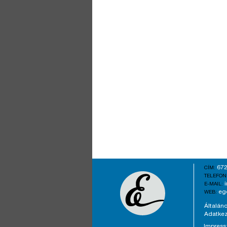
672
CÍM:
TELEFON
E-MAIL:
eg
WEB:
Általáno
Adatkez
Impres