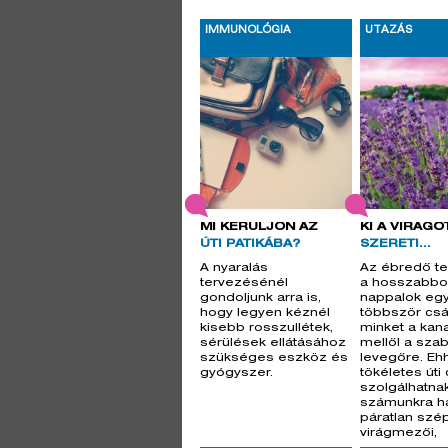
IMMUNOLÓGIA
UTAZÁS
MI KERÜLJÖN AZ
KI A VIRÁGO
ÚTI PATIKÁBA?
SZERETI...
A nyaralás
Az ébredő t
tervezésénél
a hosszabb
gondoljunk arra is,
nappalok eg
hogy legyen kéznél
többször csá
kisebb rosszullétek,
minket a kan
sérülések ellátásához
mellől a sza
szükséges eszköz és
levegőre. Eh
gyógyszer.
tökéletes úti
szolgálhatna
számunkra h
páratlan sz
virágmezői,