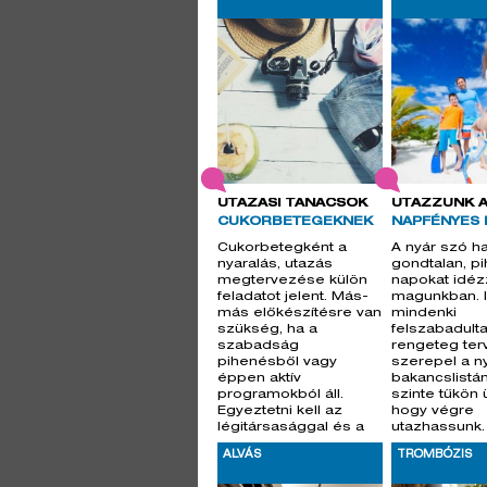
UTAZÁSI TANÁCSOK
UTAZZUNK 
CUKORBETEGEKNEK
NAPFÉNYES 
Cukorbetegként a
A nyár szó ha
nyaralás, utazás
gondtalan, p
megtervezése külön
napokat idéz
feladatot jelent. Más-
magunkban. I
más előkészítésre van
mindenki
szükség, ha a
felszabadult
szabadság
rengeteg ter
pihenésből vagy
szerepel a ny
éppen aktív
bakancslistá
programokból áll.
szinte tűkön 
Egyeztetni kell az
hogy végre
légitársasággal és a
utazhassunk.
szállodával is. Dr. Por
szabadság, 
ALVÁS
TROMBÓZIS
szabadidő