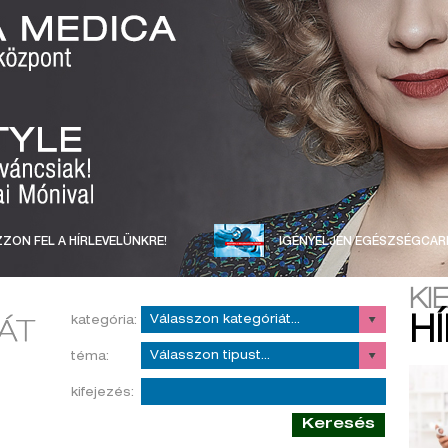
ZON FEL A HÍRLEVELÜNKRE!
IGÉNYELJEN EGÉSZSÉGCAR
KI
kategória:
H
téma:
kifejezés:
Keresés