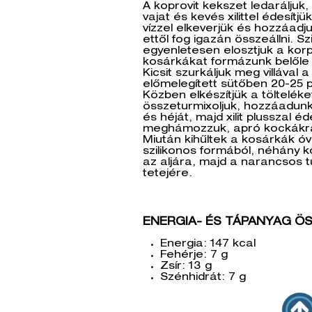
A koprovit kekszet ledaráljuk
vajat és kevés xilittel édesítj
vízzel elkeverjük és hozzáad
ettől fog igazán összeállni. S
egyenletesen elosztjuk a korp
kosárkákat formázunk belőle 
Kicsit szurkáljuk meg villával 
előmelegített sütőben 20-25 p
Közben elkészítjük a tölteléket
összeturmixoljuk, hozzáadunk
és héját, majd xilit plusszal é
meghámozzuk, apró kockákra
Miután kihűltek a kosárkák ó
szilikonos formából, néhány 
az aljára, majd a narancsos 
tetejére.
ENERGIA- ÉS TÁPANYAG ÖS
Energia: 147 kcal
Fehérje: 7 g
Zsír: 13 g
Szénhidrát: 7 g