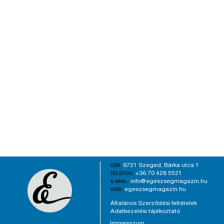
6721 Szeged, Bárka utca 1
CÍM:
+36 70 428 5521
TELEFON:
info@egeszsegmagazin.hu
E-MAIL:
egeszsegmagazin.hu
WEB:
Általános Szerződési feltételek
Adatkezelési tájékoztató
Impresszum