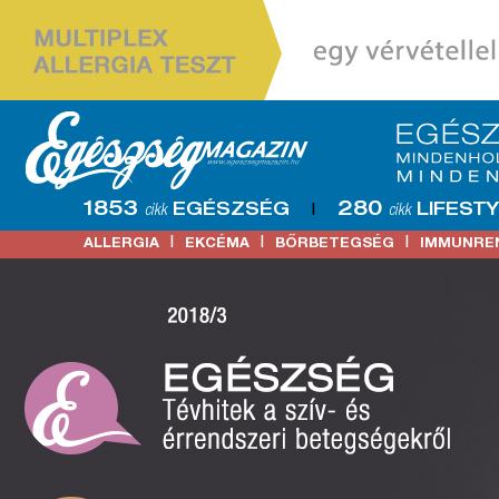
1853
280
EGÉSZSÉG
LIFEST
cikk
|
cikk
|
|
|
ALLERGIA
EKCÉMA
BŐRBETEGSÉG
IMMUNRE