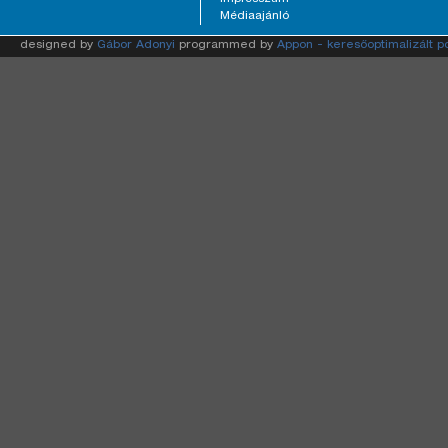
Médiaajánló
designed by
Gábor Adonyi
programmed by
Appon - keresőoptimalizált p