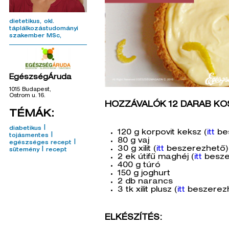
dietetikus
okl.
táplálkozástudományi
szakember MSc
EgészségÁruda
1015 Budapest,
Ostrom u. 16.
HOZZÁVALÓK 12 DARAB K
TÉMÁK:
|
diabetikus
120 g korpovit keksz (
itt
be
|
tojásmentes
80 g vaj
|
egészséges recept
30 g xilit (
itt
beszerezhető)
|
sütemény
recept
2 ek útifű maghéj (
itt
besze
400 g túró
150 g joghurt
2 db narancs
3 tk xilit plusz (
itt
beszerez
ELKÉSZÍTÉS: