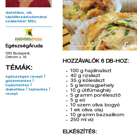
dietetikus
okl.
táplálkozástudományi
szakember MSc
EgészségÁruda
1015 Budapest,
Ostrom u. 16.
HOZZÁVALÓK 6 DB-HOZ:
TÉMÁK:
100 g hajdinaliszt
40 g rizsliszt
|
egészséges recept
|
35 g kölesliszt
gluténmentes
|
5 g lenmagpehely
tojásmentes
|
|
diabetikus
tejmentes
10 g útifűmaghéj
recept
5 gramm porélesztő
5 g só
10 szem olíva bogyó
1 ek olíva olaj
10 gramm bazsalikom
250 ml víz
ELKÉSZÍTÉS: