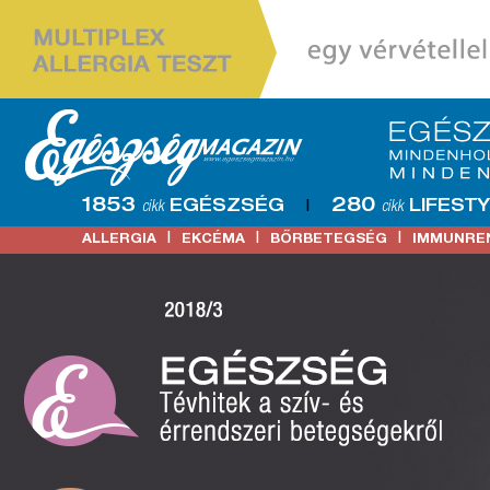
1853
280
EGÉSZSÉG
LIFEST
cikk
|
cikk
|
|
|
ALLERGIA
EKCÉMA
BŐRBETEGSÉG
IMMUNRE