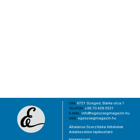
6721 Szeged, Bárka utca 1
CÍM:
+36 70 428 5521
TELEFON:
info@egeszsegmagazin.hu
E-MAIL:
egeszsegmagazin.hu
WEB:
Általános Szerződési feltételek
Adatkezelési tájékoztató
Impresszum