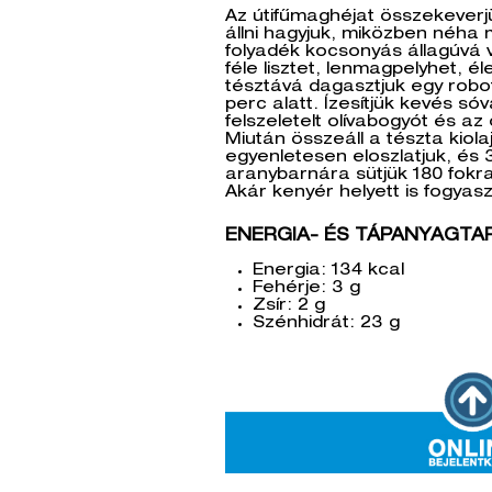
Az útifűmaghéjat összekeverjü
állni hagyjuk, miközben néha
folyadék kocsonyás állagúvá 
féle lisztet, lenmagpelyhet, 
tésztává dagasztjuk egy robo
perc alatt. Ízesítjük kevés só
felszeletelt olívabogyót és az 
Miután összeáll a tészta kiol
egyenletesen eloszlatjuk, és 
aranybarnára sütjük 180 fokra
Akár kenyér helyett is fogyasz
ENERGIA- ÉS TÁPANYAGTA
Energia: 134 kcal
Fehérje: 3 g
Zsír: 2 g
Szénhidrát: 23 g