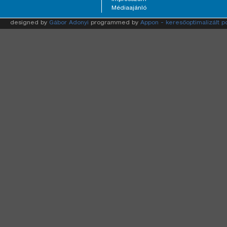
Médiaajánló
designed by
Gábor Adonyi
programmed by
Appon - keresőoptimalizált p